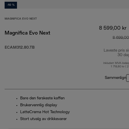
-10 %
MAGNIFICA EVO NEXT
8 599,00 kr
Magnifica Evo Next
8 699,00
ECAM312.80.TB
Laveste pris si
30 da
Inkludert MVA-belø
1 719,80 kr ( 
Sammenlign
Bare den ferskeste kaffen
Brukervennlig display
LatteCrema Hot Technology
Stort utvalg av drikkevarer