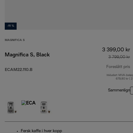
-11 %
MAGNIFICA S
3 399,00 kr
Magnifica S, Black
3 799,00 kr
Foreslått pris
ECAM22.110.B
Inkludert MVA-belø
o
679,80 kr ( 
Sammenlign
Fersk kaffe i hver kopp