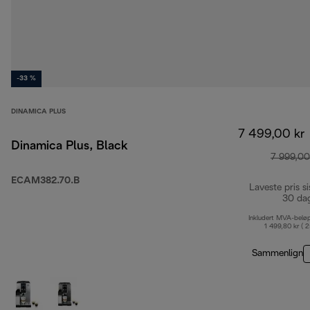
-33 %
DINAMICA PLUS
7 499,00 kr
Dinamica Plus, Black
7 999,00
ECAM382.70.B
Laveste pris si
30 da
Inkludert MVA-belø
1 499,80 kr ( 
Sammenlign