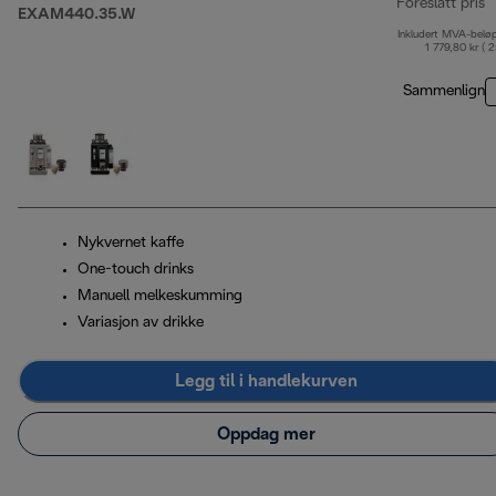
Foreslått pris
EXAM440.35.W
Inkludert MVA-belø
o
1 779,80 kr ( 
Sammenlign
Nykvernet kaffe
One-touch drinks
Manuell melkeskumming
Variasjon av drikke
Legg til i handlekurven
Oppdag mer