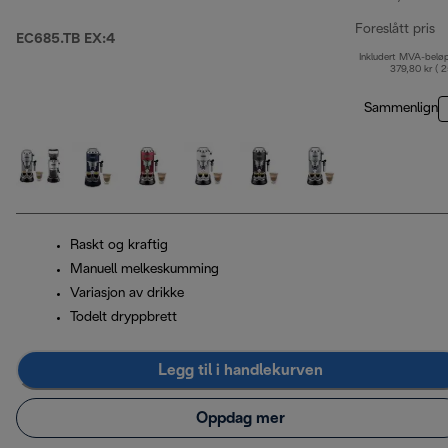
Foreslått pris
EC685.TB EX:4
Inkludert MVA-belø
op
379,80 kr ( 
Sammenlign
Raskt og kraftig
Manuell melkeskumming
Variasjon av drikke
Todelt dryppbrett
Legg til i handlekurven
Oppdag mer