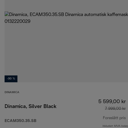
-30 %
DINAMICA
5 599,00 kr
Dinamica, Silver Black
7 999,00 kr
Foreslått pris
ECAM350.35.SB
Inkludert MVA-belø
o