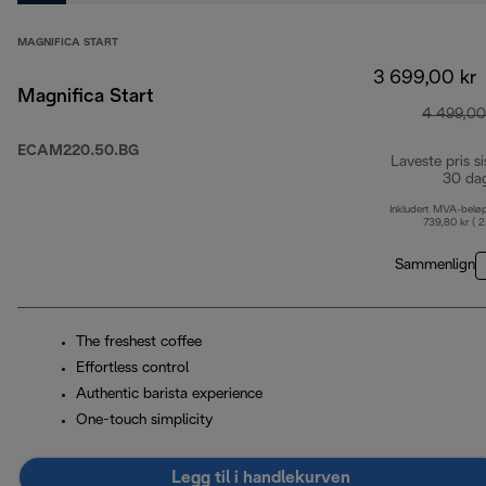
MAGNIFICA START
3 699,00 kr
Magnifica Start
4 499,00
ECAM220.50.BG
Laveste pris si
30 da
Inkludert MVA-belø
739,80 kr ( 
Sammenlign
The freshest coffee
Effortless control
Authentic barista experience
One-touch simplicity
Legg til i handlekurven