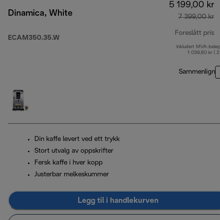
5 199,00 kr
Dinamica, White
7 399,00 kr
Foreslått pris
ECAM350.35.W
Inkludert MVA-belø
o
1 039,80 kr ( 
Sammenlign
Din kaffe levert ved ett trykk
Stort utvalg av oppskrifter
Fersk kaffe i hver kopp
Justerbar melkeskummer
Legg til i handlekurven