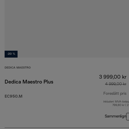
-20 %
DEDICA MAESTRO
3 999,00 kr
Dedica Maestro Plus
4 999,00 kr
Foreslått pris
EC950.M
Inkludert MVA-belø
o
799,80 kr ( 
Sammenlign