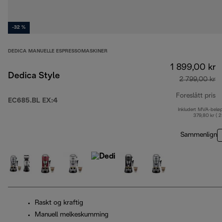
-32 %
DEDICA MANUELLE ESPRESSOMASKINER
1 899,00 kr
Dedica Style
2 799,00 kr
Foreslått pris
EC685.BL EX:4
Inkludert MVA-belø
op
379,80 kr ( 
Sammenlign
Raskt og kraftig
Manuell melkeskumming