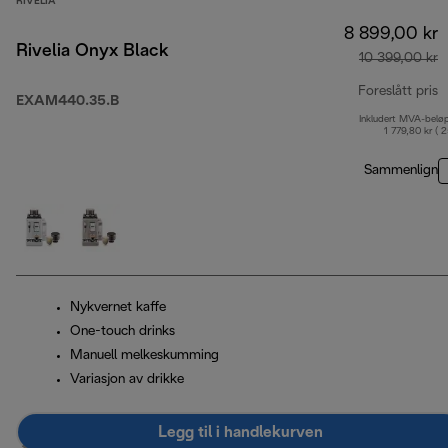
RIVELIA
8 899,00 kr
Rivelia Onyx Black
10 399,00 kr
Foreslått pris
EXAM440.35.B
Inkludert MVA-belø
o
1 779,80 kr ( 
Sammenlign
Nykvernet kaffe
One-touch drinks
Manuell melkeskumming
Variasjon av drikke
Legg til i handlekurven