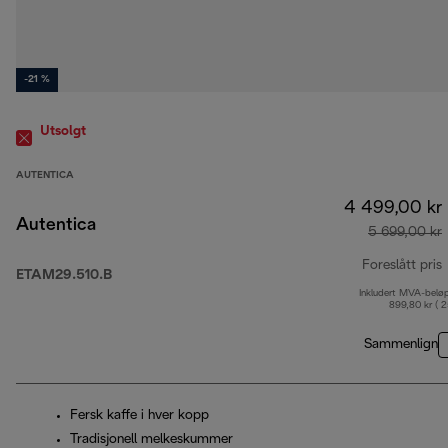
-21 %
Utsolgt
AUTENTICA
4 499,00 kr
Autentica
5 699,00 kr
Foreslått pris
ETAM29.510.B
Inkludert MVA-belø
o
899,80 kr ( 
Sammenlign
Fersk kaffe i hver kopp
Tradisjonell melkeskummer