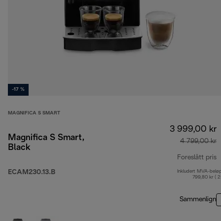
-17 %
MAGNIFICA S SMART
3 999,00 kr
Magnifica S Smart,
4 799,00 kr
Black
Foreslått pris
ECAM230.13.B
Inkludert MVA-belø
o
799,80 kr ( 
Sammenlign