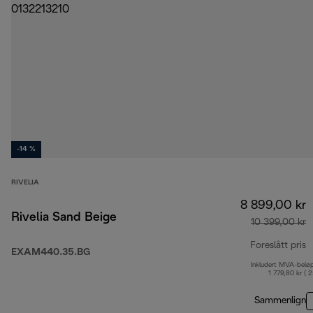
-14 %
RIVELIA
8 899,00 kr
Rivelia Sand Beige
10 399,00 kr
Foreslått pris
EXAM440.35.BG
Inkludert MVA-belø
o
1 779,80 kr ( 
Sammenlign