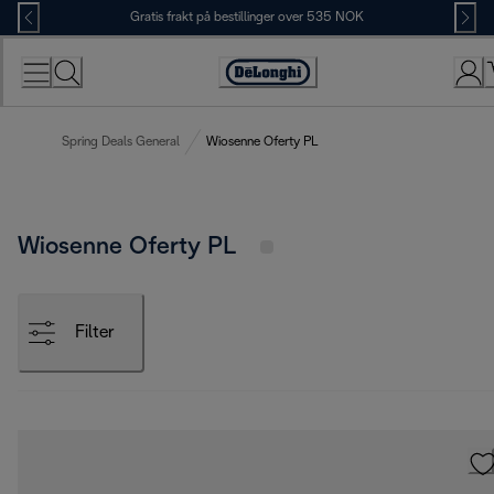
Skip
Gratis frakt på bestillinger over 535 NOK
to
Content
Accessibility
Statement
Spring Deals General
Wiosenne Oferty PL
Wiosenne Oferty PL
Filter