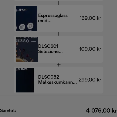
kaffemaskin
Espressoglass
169,00 kr
med
dobbelvegger, 90
ml, sett med 2
DLSC601
109,00 kr
Selezione
kaffebønner, 70 %
Arabica 30 %
Robusta, 250 g
DLSC082
299,00 kr
Melkeskumkanne
500 ml – sort
4 076,00 kr
Samlet: