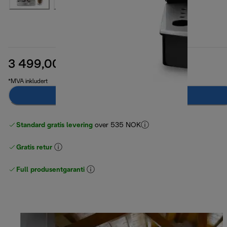
3 499,00 kr
opprinnelig pris 3 799,00 kr
3 799,00 kr
(-8 %)
*MVA inkludert
Varsle meg
Standard gratis levering
over 535 NOK
Gratis retur
Full produsentgaranti