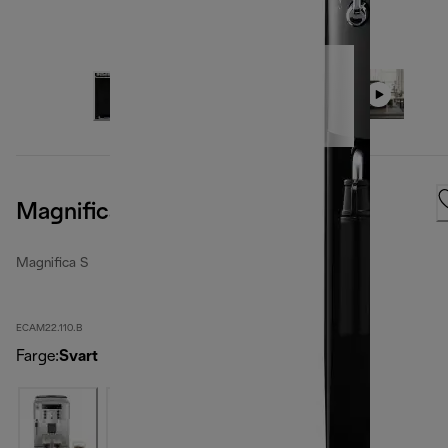
Magnifica S, Black
Magnifica S
ECAM22.110.B
Farge
:
Svart