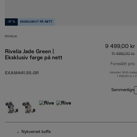
-17 %
EKSKLUSIVT PÅ NETT
RIVELIA
9 499,00 kr
Rivelia Jade Green |
11 499,00 kr
Eksklusiv farge på nett
Foreslått pris
EXAM441.55.GR
Inkludert MVA-belø
o
1 899,80 kr ( 
Sammenlign
Nykvernet kaffe