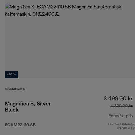
-20 %
MAGNIFICA S
3 499,00 kr
Magnifica S, Silver
4 399,00 kr
Black
Foreslått pris
ECAM22.110.SB
Inkludert MVA-belø
o
699,80 kr ( 