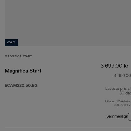
-24 %
MAGNIFICA START
3 699,00 kr
Magnifica Start
4 499,00
ECAM220.50.BG
Laveste pris si
30 da
Inkludert MVA-belø
739,80 kr ( 
Sammenlign