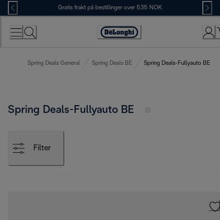
Skip
Gratis frakt på bestillinger over 535 NOK
to
Content
Accessibility
Statement
Spring Deals General
Spring Deals BE
Spring Deals-Fullyauto BE
Spring Deals-Fullyauto BE
Filter