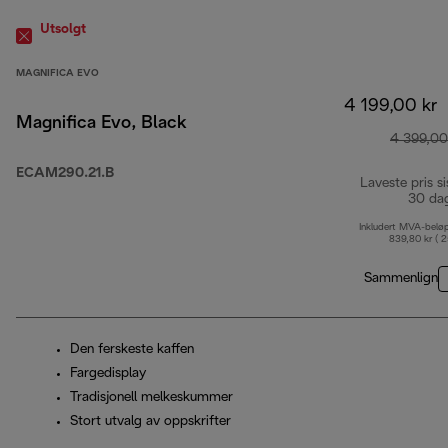
Utsolgt
MAGNIFICA EVO
4 199,00 kr
Magnifica Evo, Black
4 399,00
ECAM290.21.B
Laveste pris si
30 da
Inkludert MVA-belø
839,80 kr ( 
Sammenlign
Den ferskeste kaffen
Fargedisplay
Tradisjonell melkeskummer
Stort utvalg av oppskrifter