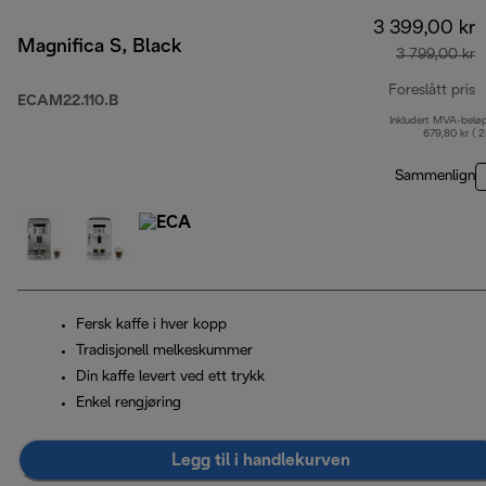
3 399,00 kr
Magnifica S, Black
3 799,00 kr
Foreslått pris
ECAM22.110.B
Inkludert MVA-belø
o
679,80 kr ( 
Sammenlign
Fersk kaffe i hver kopp
Tradisjonell melkeskummer
Din kaffe levert ved ett trykk
Enkel rengjøring
Legg til i handlekurven