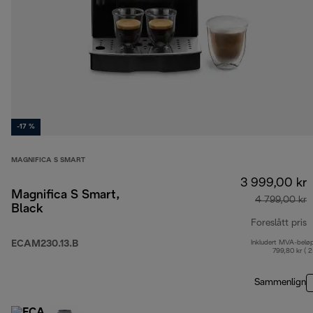
-17 %
MAGNIFICA S SMART
3 999,00 kr
Magnifica S Smart,
4 799,00 kr
Black
Foreslått pris
ECAM230.13.B
Inkludert MVA-belø
o
799,80 kr ( 
Sammenlign