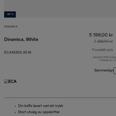
-30 %
DINAMICA
5 199,00 kr
Dinamica, White
7 399,00 kr
Foreslått pris
ECAM350.35.W
Inkludert MVA-belø
o
1 039,80 kr ( 
Sammenlign
Din kaffe levert ved ett trykk
Stort utvalg av oppskrifter