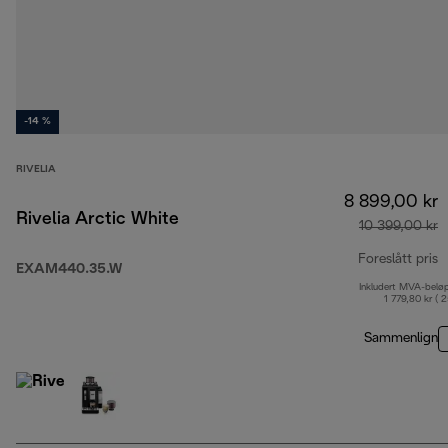
-14 %
RIVELIA
8 899,00 kr
Rivelia Arctic White
10 399,00 kr
Foreslått pris
EXAM440.35.W
Inkludert MVA-belø
o
1 779,80 kr ( 
Sammenlign