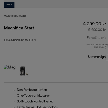
-25 %
MAGNIFICA START
4 299,00 kr
Magnifica Start
5 699,00 kr
Foreslått pris
ECAM220.61.W EX:1
Inkludert MVA-belø
o
859,80 kr ( 
Sammenlign
Den ferskeste kaffen
One-Touch drikkevarer
Soft-touch kontrollpanel
LatteCrema Hot Technology