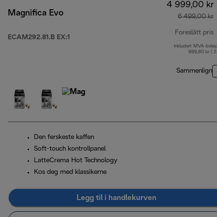
4 999,00 kr
Magnifica Evo
6 499,00 kr
Foreslått pris
ECAM292.81.B EX:1
Inkludert MVA-belø
o
999,80 kr ( 
Sammenlign
Den ferskeste kaffen
Soft-touch kontrollpanel
LatteCrema Hot Technology
Kos deg med klassikerne
Legg til i handlekurven