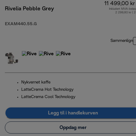
11 499,00 kr
Rivelia Pebble Grey
Inkludert MVA-belø
2 299,80 kr ( 
EXAM440.55.G
Sammenlign
Nykvernet kaffe
LatteCrema Hot Technology
LatteCrema Cool Technology
Legg til i handlekurven
Oppdag mer