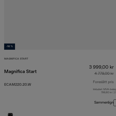
-16 %
MAGNIFICA START
3 999,00 kr
Magnifica Start
4 779,00 kr
Foreslått pris
ECAM220.20.W
Inkludert MVA-belø
o
799,80 kr ( 
Sammenlign