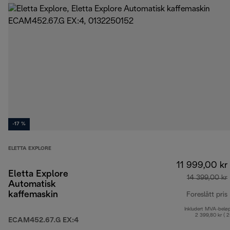
-17 %
ELETTA EXPLORE
11 999,00 kr
Eletta Explore
14 399,00 kr
Automatisk
kaffemaskin
Foreslått pris
Inkludert MVA-belø
2 399,80 kr ( 
ECAM452.67.G EX:4