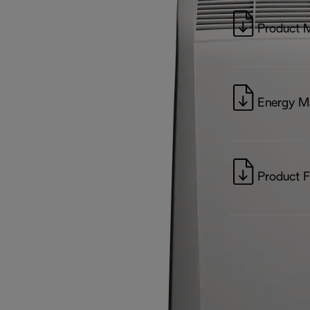
Product 
Energy M
Product F