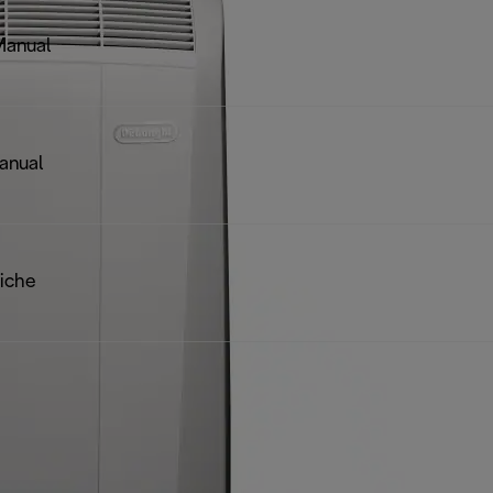
Manual
anual
iche