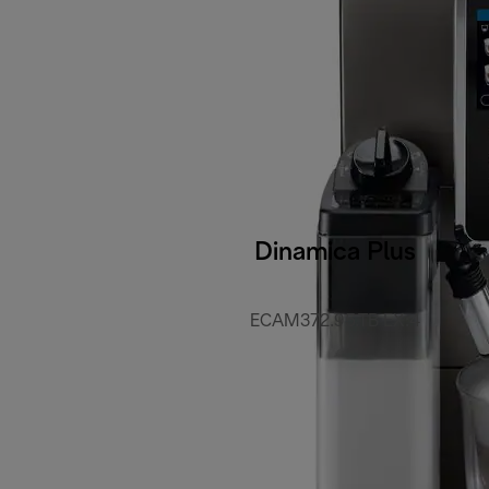
Dinamica Plus
ECAM372.95.TB EX:4