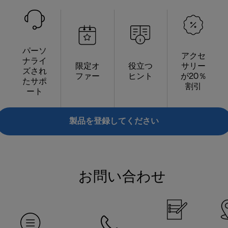
パーソ
アクセ
ナライ
限定オ
役立つ
サリー
ズされ
ファー
ヒント
が20％
たサポ
割引
ート
製品を登録してください
お問い合わせ