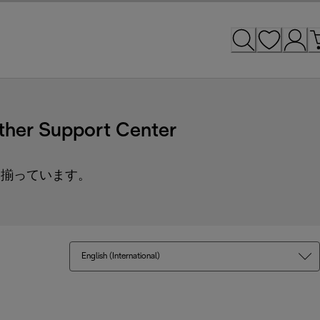
ther Support Center
て揃っています。
English (International)