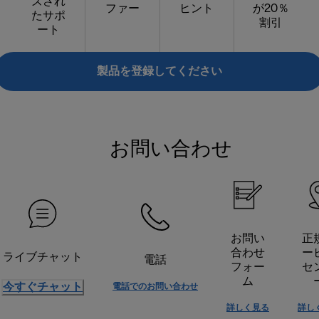
ズされ
ファー
ヒント
が20％
たサポ
割引
ート
製品を登録してください
お問い合わせ
お問い
正
合わせ
ー
ライブチャット
電話
フォー
セ
ム
今すぐチャット
電話でのお問い合わせ
詳しく見る
詳し