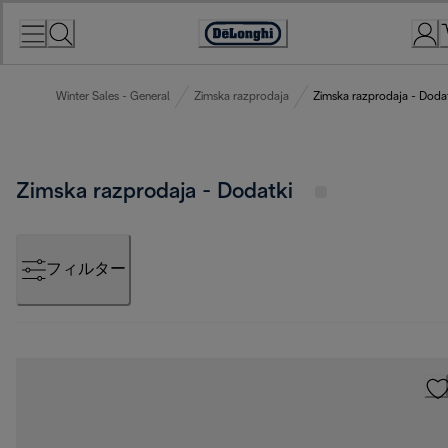
Skip
to
Accessibility
Content
Statement
Winter Sales - General
Zimska razprodaja
Zimska razprodaja - Doda
Zimska razprodaja - Dodatki
フィルター