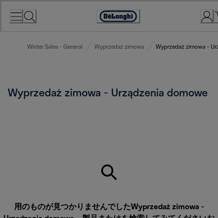
Skip
to
Accessibility
Content
Statement
Winter Sales - General
Wyprzedaż zimowa
Wyprzedaż zimowa - Ur
Wyprzedaż zimowa - Urządzenia domowe
用のものが見つかりませんでしたWyprzedaż zimowa -