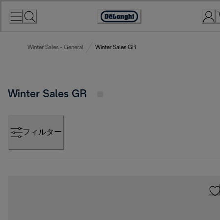
Skip
to
Accessibility
Content
Statement
Winter Sales - General
Winter Sales GR
Winter Sales GR
フィルター