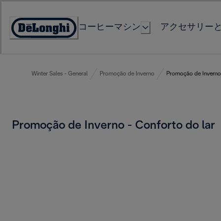
Skip
to
コーヒーマシン
アクセサリー
Content
Accessibility
Statement
Winter Sales - General
Promoção de Inverno
Promoção de Inverno 
Promoção de Inverno - Conforto do lar