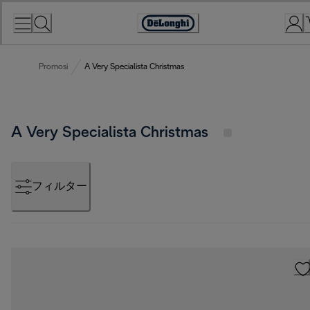
Skip
to
Accessibility
Content
Statement
Promosi
A Very Specialista Christmas
A Very Specialista Christmas
フィルター