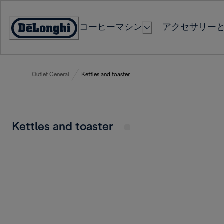
Skip
to
コーヒーマシン
アクセサリー
Content
Accessibility
Statement
Outlet General
Kettles and toaster
Kettles and toaster