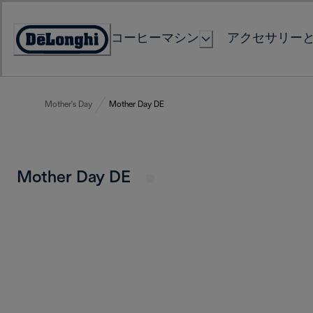
Skip
to
コーヒーマシン
アクセサリー
Content
Accessibility
Statement
Mother's Day
Mother Day DE
Mother Day DE