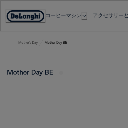
Skip
to
コーヒーマシン
アクセサリー
Content
Accessibility
Statement
Mother's Day
Mother Day BE
Mother Day BE