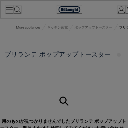
Skip
to
Accessibility
Content
Statement
More appliances
キッチン家電
ポップアップトースター
ブリ
ブリランテ ポップアップトースター
用のものが見つかりませんでしたブリランテ ポップアップト