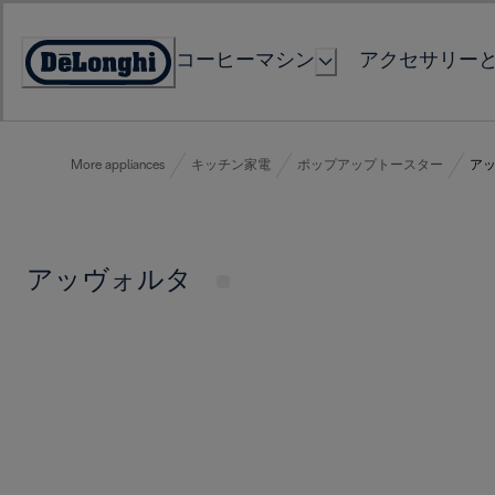
Skip
to
コーヒーマシン
アクセサリー
Content
Accessibility
Statement
More appliances
キッチン家電
ポップアップトースター
ア
アッヴォルタ