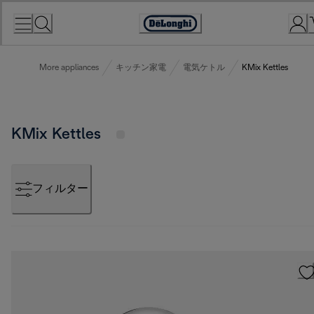
Skip
to
Accessibility
Content
Statement
More appliances
キッチン家電
電気ケトル
KMix Kettles
KMix Kettles
フィルター