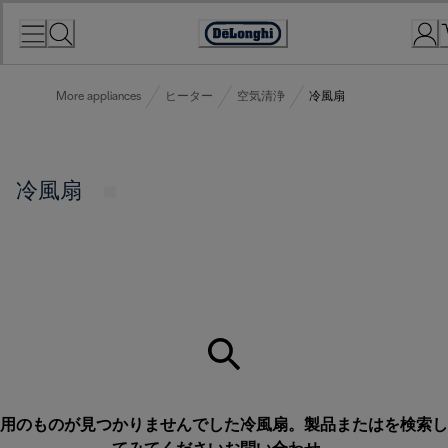
Skip
to
Accessibility
Content
Statement
More appliances
ヒーター
空気清浄
冷風扇
冷風扇
用のものが見つかりませんでした冷風扇。製品またはを検索し