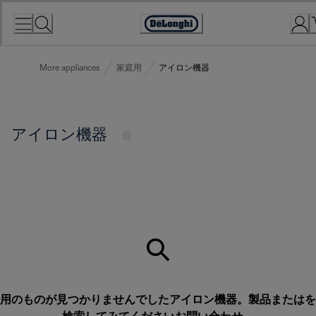
Skip
to
Accessibility
Content
Statement
More appliances
家庭用
アイロン機器
アイロン機器
用のものが見つかりませんでしたアイロン機器。製品またはを