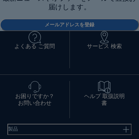
届けします。
メールアドレスを登録
よくある ご質問
サービス 検索
お困りですか？
ヘルプ 取扱説明
お問い合わせ
書
製品