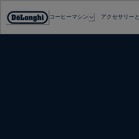
Skip
to
コーヒーマシン
アクセサリー
Content
Accessibility
Statement