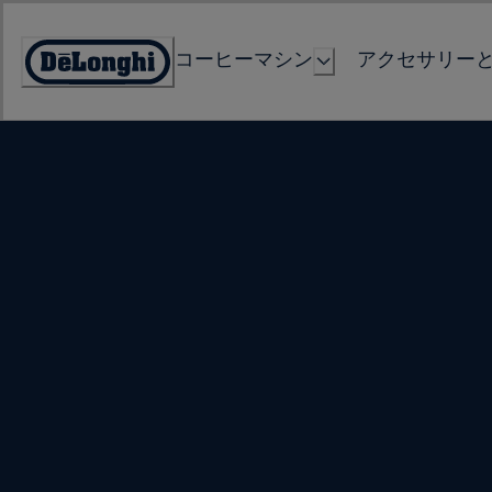
Skip
to
コーヒーマシン
アクセサリー
Content
Accessibility
Statement