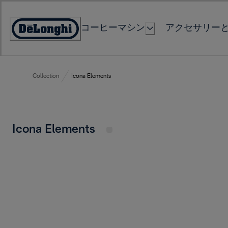
Skip
to
コーヒーマシン
アクセサリー
Content
Accessibility
Statement
Collection
Icona Elements
Icona Elements