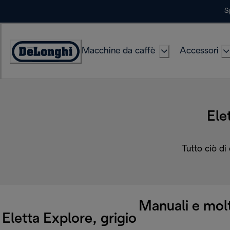
Skip
S
to
Content
Macchine da caffè
Accessori
Accessibility
Statement
Ele
Tutto ciò di
Manuali e molt
Eletta Explore, grigio