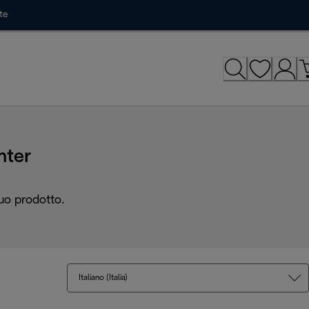
te
nter
tuo prodotto.
Italiano (Italia)