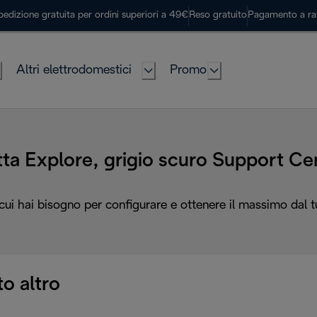
pedizione gratuita per ordini superiori a 49€
Reso gratuito
Pagamento a ra
Altri elettrodomestici
Promo
tta Explore, grigio scuro Support Ce
 cui hai bisogno per configurare e ottenere il massimo dal 
o altro