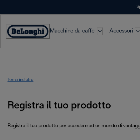
Skip
S
to
Content
Macchine da caffè
Accessori
Accessibility
Statement
Torna indietro
Registra il tuo prodotto
Registra il tuo prodotto per accedere ad un mondo di vantagg