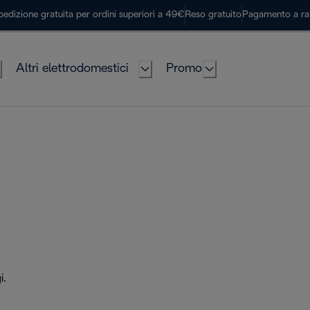
pedizione gratuita per ordini superiori a 49€
Reso gratuito
Pagamento a ra
Altri elettrodomestici
Promo
i.