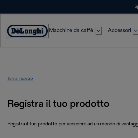
Skip
S
to
Content
Macchine da caffè
Accessori
Accessibility
Statement
Torna indietro
Registra il tuo prodotto
Registra il tuo prodotto per accedere ad un mondo di vantagg