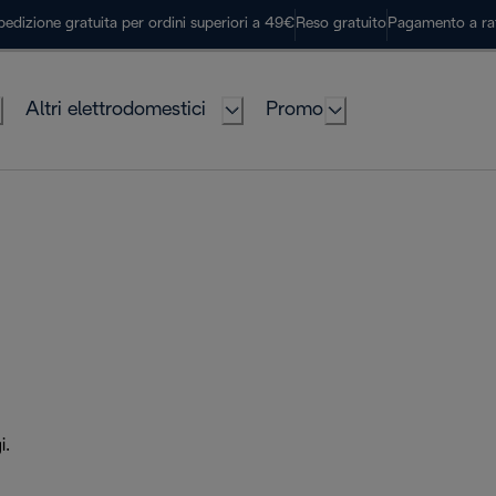
pedizione gratuita per ordini superiori a 49€
Reso gratuito
Pagamento a ra
Altri elettrodomestici
Promo
i.