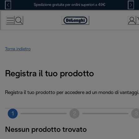
Skip
Spedizione gratuita per ordini superiori a 49€
to
Content
Accessibility
Statement
Torna indietro
Registra il tuo prodotto
Registra il tuo prodotto per accedere ad un mondo di vantaggi
1
2
3
Nessun prodotto trovato