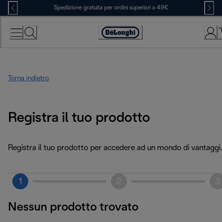
Skip
Spedizione gratuita per ordini superiori a 49€
to
Content
Accessibility
Statement
Torna indietro
Registra il tuo prodotto
Registra il tuo prodotto per accedere ad un mondo di vantaggi
1
2
3
Nessun prodotto trovato