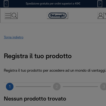
Skip
Spedizione gratuita per ordini superiori a 49€
to
Content
Accessibility
Statement
Torna indietro
Registra il tuo prodotto
Registra il tuo prodotto per accedere ad un mondo di vantaggi
1
2
3
Nessun prodotto trovato