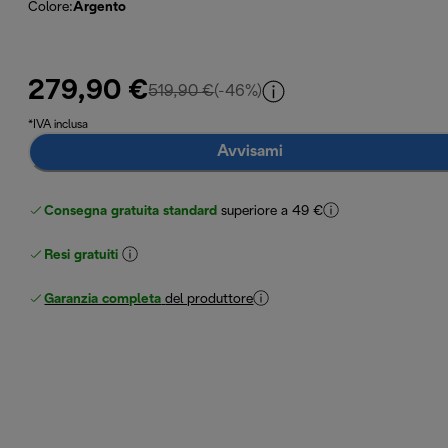
Colore
:
Argento
279,90 €
prezzo originale 519,90 €
519,90 €
(-46%)
*IVA inclusa
Avvisami
Consegna gratuita standard
superiore a 49 €
Resi gratuiti
Garanzia completa
del produttore