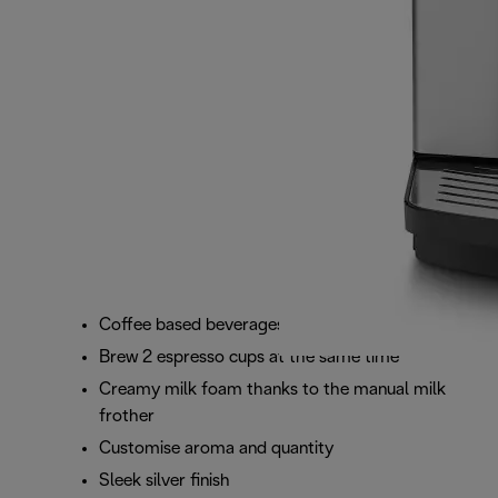
Coffee based beverages at the touch of a button
Brew 2 espresso cups at the same time
Creamy milk foam thanks to the manual milk
frother
Customise aroma and quantity
Sleek silver finish