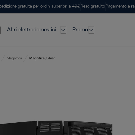
pedizione gratuita per ordini superiori a 49€
Reso gratuito
Pagamento a ra
Altri elettrodomestici
Promo
Magnifica
Magnifica, Silver