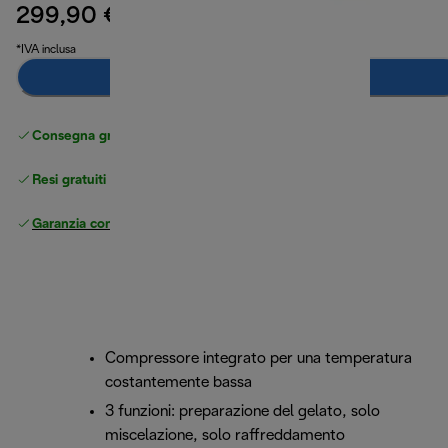
299,90 €
prezzo originale 389,90 €
389,90 €
(-23%)
*IVA inclusa
Avvisami
Consegna gratuita standard
superiore a 49 €
Resi gratuiti
Garanzia completa
del produttore
Compressore integrato per una temperatura
costantemente bassa
3 funzioni: preparazione del gelato, solo
miscelazione, solo raffreddamento