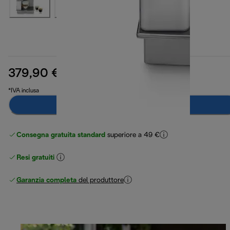
379,90 €
prezzo originale 579,00 €
579,00 €
(-34%)
*IVA inclusa
Avvisami
Consegna gratuita standard
superiore a 49 €
Resi gratuiti
Garanzia completa
del produttore