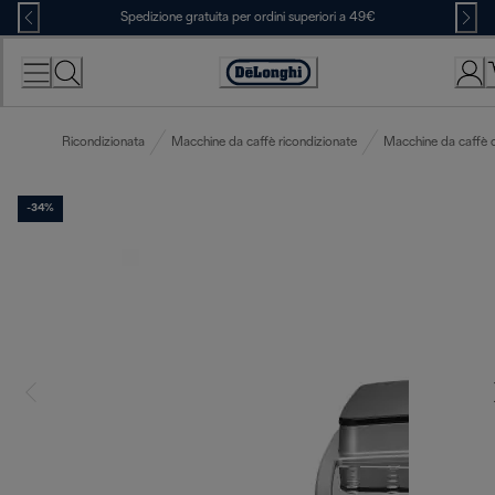
Skip
Spedizione gratuita per ordini superiori a 49€
to
Content
Accessibility
Statement
Ricondizionata
Macchine da caffè ricondizionate
Macchine da caffè 
-34%