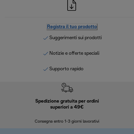
Registra il tuo prodotto
Suggerimenti sui prodotti
Notizie e offerte speciali
Supporto rapido
Spedizione gratuita per ordini
R
superiori a 49€
30 giorn
Consegna entro 1-3 giorni lavorativi