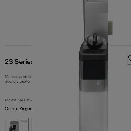
23 Series
Macchine da caffè completamente automatiche
ricondizionate
ECAM23.466.S EX:4-second
Colore
:
Argento