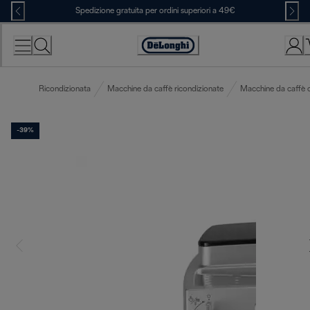
Skip
Spedizione gratuita per ordini superiori a 49€
to
Content
Accessibility
Statement
Ricondizionata
Macchine da caffè ricondizionate
Macchine da caffè 
-39%