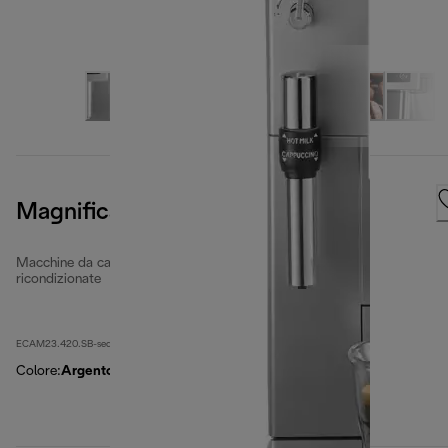
Magnifica S
Macchine da caffè completamente automatiche
ricondizionate
ECAM23.420.SB-second
Colore
:
Argento