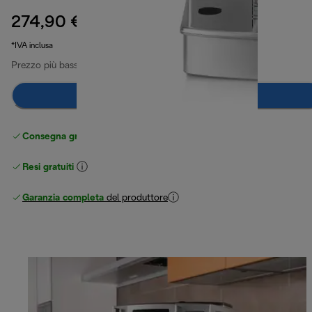
274,90 €
prezzo originale 449,90 €
449,90 €
(-39%)
*IVA inclusa
Prezzo più basso ultimi 30 giorni
274,90 €
Avvisami
Consegna gratuita standard
superiore a 49 €
Resi gratuiti
Garanzia completa
del produttore