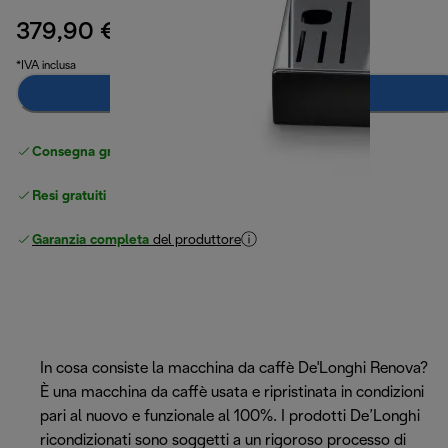
379,90 €
prezzo originale 669,90 €
669,90 €
(-43%)
*IVA inclusa
Avvisami
Consegna gratuita standard
superiore a 49 €
Resi gratuiti
Garanzia completa
del produttore
In cosa consiste la macchina da caffè De'Longhi Renova?
È una macchina da caffè usata e ripristinata in condizioni
pari al nuovo e funzionale al 100%. I prodotti De’Longhi
ricondizionati sono soggetti a un rigoroso processo di