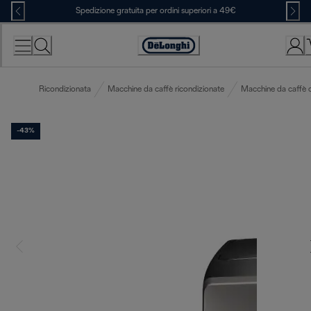
Skip
Spedizione gratuita per ordini superiori a 49€
to
Content
Accessibility
Statement
Ricondizionata
Macchine da caffè ricondizionate
Macchine da caffè 
-43%