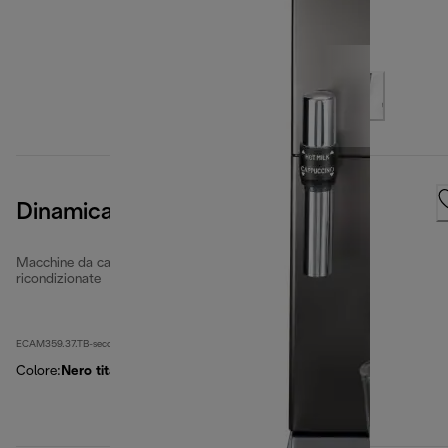
Dinamica Aroma Bar
Macchine da caffè completamente automatiche
ricondizionate
ECAM359.37.TB-second
Colore
:
Nero titanio