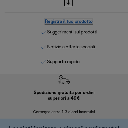
Registra il tuo prodotto
Suggerimenti sui prodotti
Notizie e offerte speciali
Supporto rapido
Spedizione gratuita per ordini
R
superiori a 49€
30 giorn
Consegna entro 1-3 giorni lavorativi