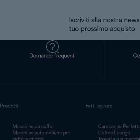
Iscriviti alla nostra news
tuo prossimo acquisto
Domande frequenti
Ce
Prodotti
Fatti ispirare
Macchine da caffè
Campagna Perfett
Macchine automatiche per
Coffee Lounge
caffè in chicchi
Trova la tua macch