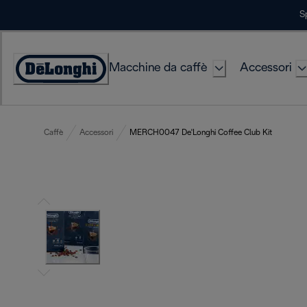
Skip
S
to
Content
Macchine da caffè
Accessori
Accessibility
Statement
Caffè
Accessori
MERCH0047 De'Longhi Coffee Club Kit