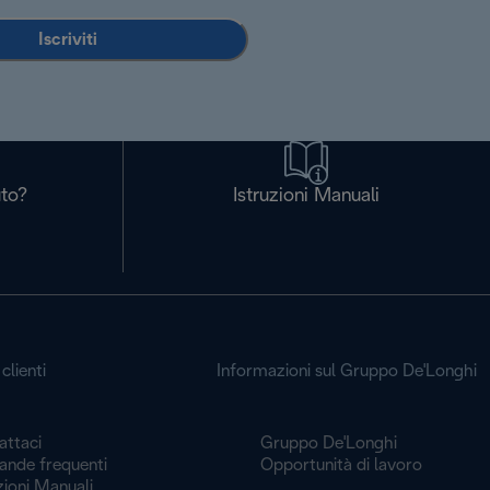
Iscriviti
uto?
Istruzioni Manuali
clienti
Informazioni sul Gruppo De'Longhi
attaci
Gruppo De'Longhi
nde frequenti
Opportunità di lavoro
zioni Manuali