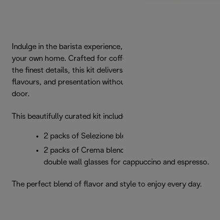
Indulge in the barista experience, right in the comfort of
your own home. Crafted for coffee lovers who appreciate
the finest details, this kit delivers café-quality aromas,
flavours, and presentation without stepping outside your
door.
This beautifully curated kit includes:
2 packs of Selezione blend
2 packs of Crema blend De’Longhi’s exclusive
double wall glasses for cappuccino and espresso.
The perfect blend of flavor and style to enjoy every day.