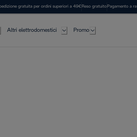
pedizione gratuita per ordini superiori a 49€
Reso gratuito
Pagamento a ra
Altri elettrodomestici
Promo