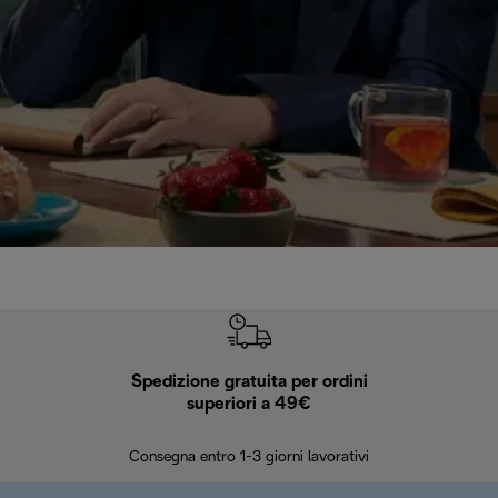
Spedizione gratuita per ordini
R
superiori a 49€
30 giorn
Consegna entro 1-3 giorni lavorativi