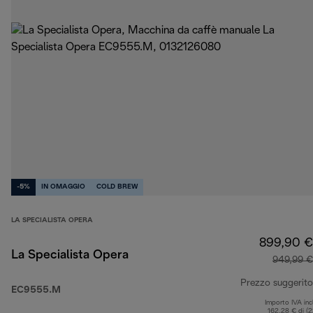
-5%
IN OMAGGIO
COLD BREW
LA SPECIALISTA OPERA
899,90 €
La Specialista Opera
949,99 €
Prezzo suggerito
EC9555.M
Importo IVA inc
162,28 € di (