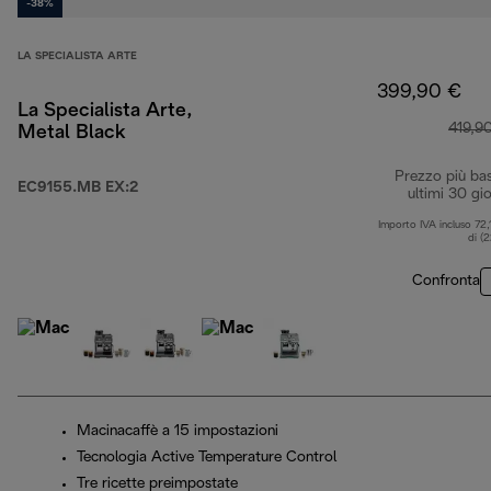
-38%
LA SPECIALISTA ARTE
399,90 €
La Specialista Arte,
419,9
Metal Black
Prezzo più ba
EC9155.MB EX:2
ultimi 30 gio
Importo IVA incluso 72,
di (
Confronta
Macinacaffè a 15 impostazioni
Tecnologia Active Temperature Control
Tre ricette preimpostate