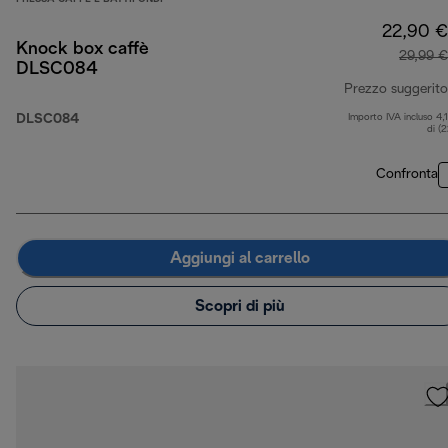
22,90 €
Knock box caffè
29,99 €
DLSC084
Prezzo suggerito
DLSC084
Importo IVA incluso 4,
di (
Confronta
Aggiungi al carrello
Scopri di più