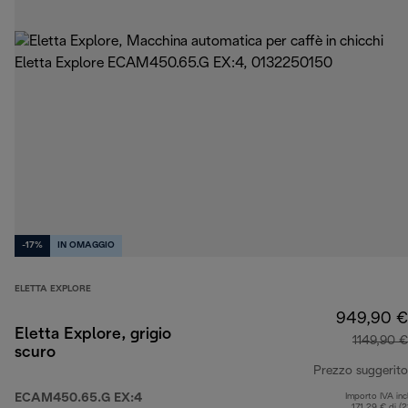
-17%
IN OMAGGIO
ELETTA EXPLORE
949,90 €
Eletta Explore, grigio
1149,90 €
scuro
Prezzo suggerito
ECAM450.65.G EX:4
Importo IVA inc
171,29 € di (