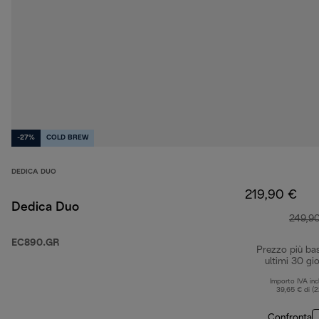
-27%
COLD BREW
DEDICA DUO
219,90 €
Dedica Duo
249,9
EC890.GR
Prezzo più ba
ultimi 30 gio
Importo IVA inc
39,65 € di (
Confronta