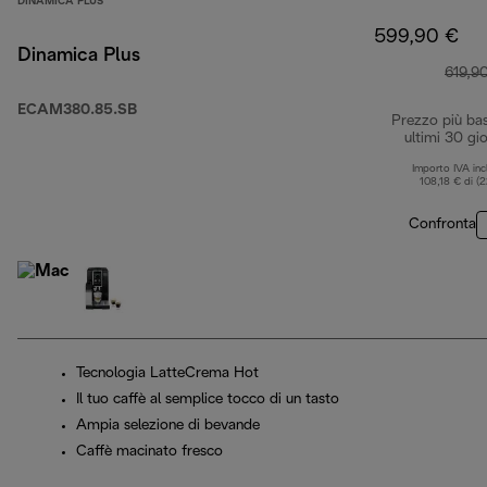
DINAMICA PLUS
599,90 €
Dinamica Plus
619,9
ECAM380.85.SB
Prezzo più ba
ultimi 30 gio
Importo IVA inc
108,18 € di (
Confronta
Tecnologia LatteCrema Hot
Il tuo caffè al semplice tocco di un tasto
Ampia selezione di bevande
Caffè macinato fresco