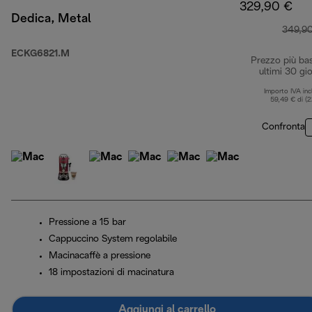
329,90 €
Dedica, Metal
349,9
ECKG6821.M
Prezzo più ba
ultimi 30 gio
Importo IVA inc
59,49 € di (
Confronta
Pressione a 15 bar
Cappuccino System regolabile
Macinacaffè a pressione
18 impostazioni di macinatura
Aggiungi al carrello