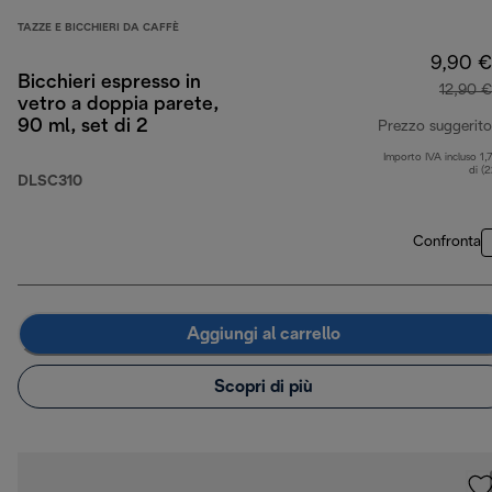
TAZZE E BICCHIERI DA CAFFÈ
9,90 €
Bicchieri espresso in
12,90 €
vetro a doppia parete,
90 ml, set di 2
Prezzo suggerito
Importo IVA incluso 1,
di (
DLSC310
Confronta
Aggiungi al carrello
Scopri di più