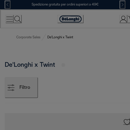
Skip
Spedizione gratuita per ordini superiori a 49€
to
Content
Accessibility
Statement
Corporate Sales
De'Longhi x Twint
De'Longhi x Twint
Filtro