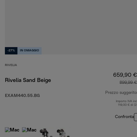
-27%
IN OMAGGIO
RIVELIA
659,90 €
Rivelia Sand Beige
899,99 €
Prezzo suggerito
EXAM440.55.BG
Importo IVA inc
119,00 € di (
Confronta