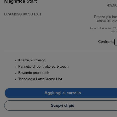
Magnifica Start
419,9
ECAM220.80.SB EX:1
Prezzo più ba
ultimi 30 gio
Importo IVA incluso 72,
di (
Confronta
Il caffè più fresco
Pannello di controllo soft-touch
Bevande one-touch
Tecnologia LatteCrema Hot
Aggiungi al carrello
Scopri di più