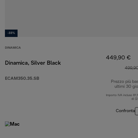
-33%
DINAMICA
449,90 €
Dinamica, Silver Black
499,9
ECAM350.35.SB
Prezzo più ba
ultimi 30 gio
Importo IVA incluso 81,
di (
Confronta