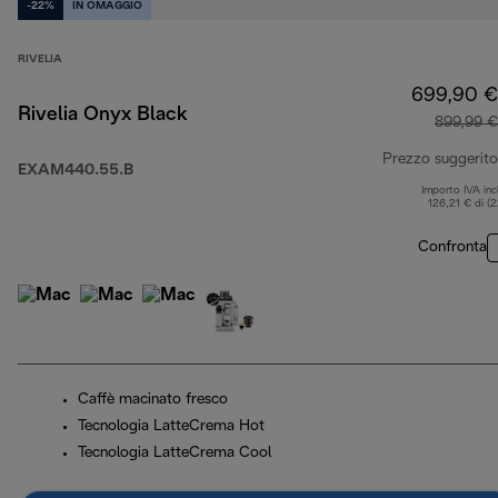
-22%
IN OMAGGIO
RIVELIA
699,90 €
Rivelia Onyx Black
899,99 €
Prezzo suggerito
EXAM440.55.B
Importo IVA inc
126,21 € di (
Confronta
Caffè macinato fresco
Tecnologia LatteCrema Hot
Tecnologia LatteCrema Cool