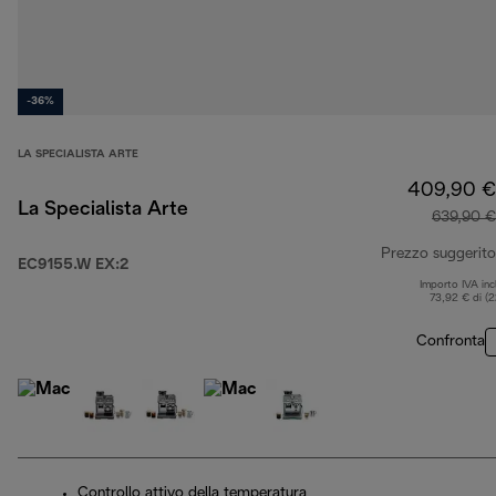
-36%
LA SPECIALISTA ARTE
409,90 €
La Specialista Arte
639,90 €
Prezzo suggerito
EC9155.W EX:2
Importo IVA inc
73,92 € di (
Confronta
Controllo attivo della temperatura