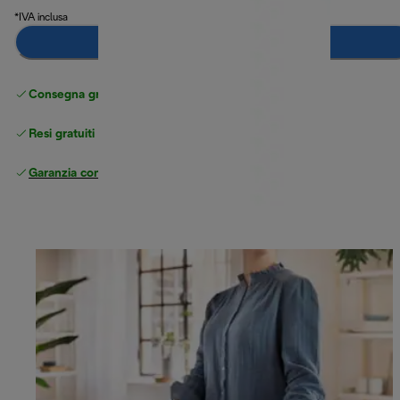
*IVA inclusa
Aggiungi al carrello
Consegna gratuita standard
superiore a 49 €
Resi gratuiti
Garanzia completa
del produttore