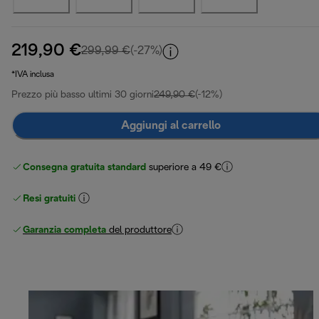
219,90 €
prezzo originale 299,99 €
299,99 €
(-27%)
*IVA inclusa
Prezzo più basso ultimi 30 giorni
249,90 €
(-12%)
Aggiungi al carrello
Consegna gratuita standard
superiore a 49 €
Resi gratuiti
Garanzia completa
del produttore