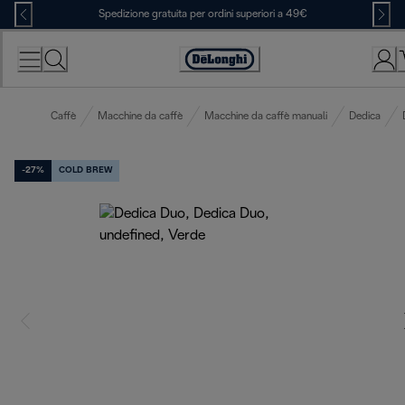
Skip
Spedizione gratuita per ordini superiori a 49€
to
Content
Accessibility
Statement
Caffè
Macchine da caffè
Macchine da caffè manuali
Dedica
-27%
COLD BREW