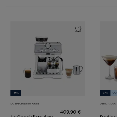
-36%
-27%
CO
LA SPECIALISTA ARTE
DEDICA DUO
409,90 €