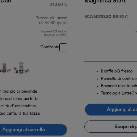
 Duo
Magnifica Start
249,90 €
R
ECAM220.80.SB EX:1
Prezzo più basso
39,90 €
ultimi 30 giorni
Importo IVA incluso
I
39,65 € di (22%)
Confronta
Il caffè più fresco
Pannello di control
Bevande one-touch
n mondo di bevande
Tecnologia LatteC
icroschiuma perfetta
cilità d’uso intuitiva
Aggiungi al ca
 tuo caffè, la tua tazza
Scopri di 
Aggiungi al carrello