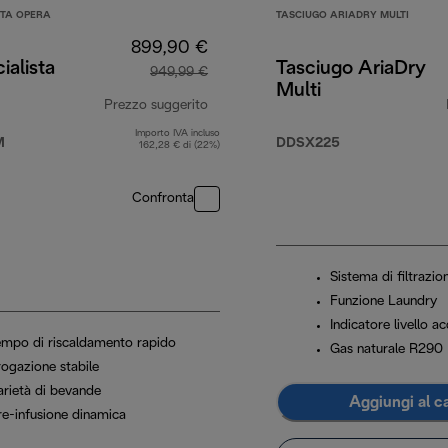
STA OPERA
TASCIUGO ARIADRY MULTI
899,90 €
ialista
Tasciugo AriaDry
949,99 €
Multi
Prezzo suggerito
Importo IVA incluso
99,99 €
prezzo originale 949,99 €
M
DDSX225
162,28 € di (22%)
Confronta
Sistema di filtrazio
Funzione Laundry
Indicatore livello a
empo di riscaldamento rapido
Gas naturale R290
rogazione stabile
arietà di bevande
Aggiungi al ca
re-infusione dinamica