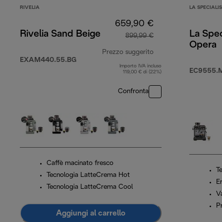
RIVELIA
LA SPECIALI
659,90 €
Rivelia Sand Beige
La Spec
899,99 €
Opera
Prezzo suggerito
EXAM440.55.BG
Importo IVA incluso
prezzo originale 8
EC9555.
119,00 € di (22%)
Confronta
Caffè macinato fresco
T
Tecnologia LatteCrema Hot
E
Tecnologia LatteCrema Cool
V
P
Aggiungi al carrello