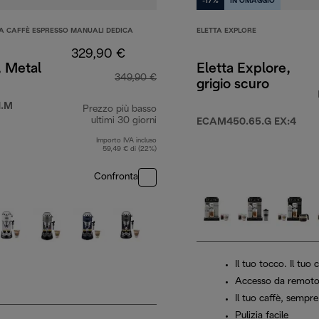
-17%
IN OMAGGIO
A CAFFÈ ESPRESSO MANUALI DEDICA
ELETTA EXPLORE
329,90 €
, Metal
Eletta Explore,
349,90 €
grigio scuro
1.M
Prezzo più basso
ultimi 30 giorni
ECAM450.65.G EX:4
Importo IVA incluso
59,49 € di (22%)
Confronta
Il tuo tocco. Il tuo
Accesso da remoto
Il tuo caffè, sempre
Pulizia facile