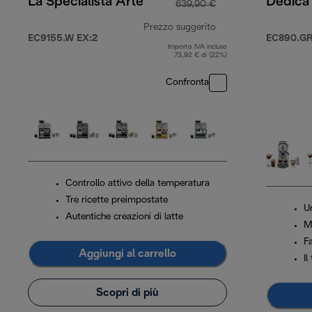
La Specialista Arte
Dedica
639,90 €
Prezzo suggerito
EC9155.W EX:2
EC890.G
Importo IVA incluso
prezzo originale 6
73,92 € di (22%)
Confronta
Controllo attivo della temperatura
Tre ricette preimpostate
U
Autentiche creazioni di latte
M
Fa
Aggiungi al carrello
Il
Scopri di più