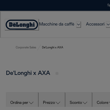
Skip
S
to
Content
Macchine da caffè
Accessori
Accessibility
Statement
Corporate Sales
De'Longhi x AXA
De'Longhi x AXA
Ordina per
Prezzo
Sconto
Colore