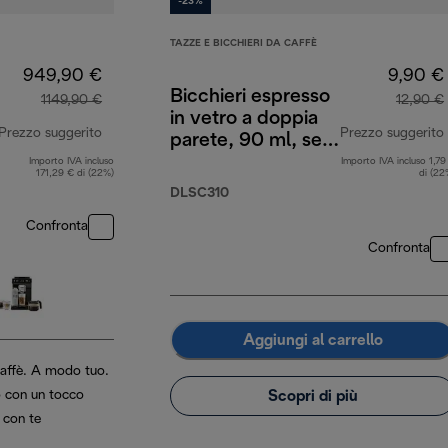
-23%
TAZZE E BICCHIERI DA CAFFÈ
949,90 €
9,90 €
Bicchieri espresso
1149,90 €
12,90 €
in vetro a doppia
Prezzo suggerito
Prezzo suggerito
parete, 90 ml, set
di 2
Importo IVA incluso
Importo IVA incluso 1,79
prezzo originale 1149,90 €
171,29 € di (22%)
di (22
DLSC310
Confronta
Confronta
Aggiungi al carrello
 caffè. A modo tuo.
Scopri di più
 con un tocco
 con te