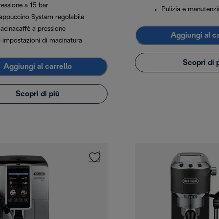
ressione a 15 bar
Pulizia e manutenz
appuccino System regolabile
acinacaffè a pressione
Aggiungi al ca
8 impostazioni di macinatura
Scopri di 
Aggiungi al carrello
Scopri di più