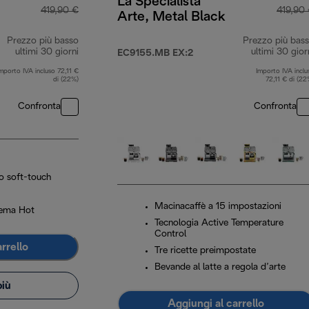
La Specialista
419,90 €
419,90
Arte, Metal Black
Prezzo più basso
Prezzo più bas
ultimi 30 giorni
ultimi 30 gior
EC9155.MB EX:2
mporto IVA incluso 72,11 €
Importo IVA inclu
di (22%)
72,11 € di (22
Confronta
Confronta
lo soft-touch
Macinacaffè a 15 impostazioni
rema Hot
Tecnologia Active Temperature
Control
rrello
Tre ricette preimpostate
Bevande al latte a regola d’arte
più
Aggiungi al carrello