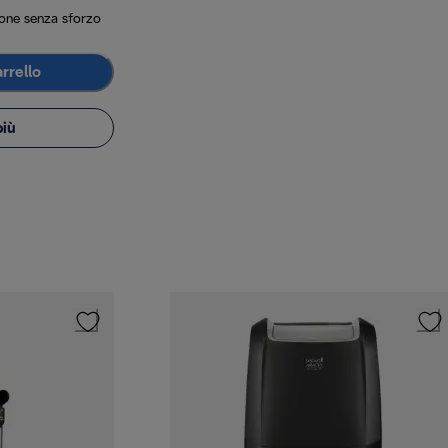
ione senza sforzo
rrello
più