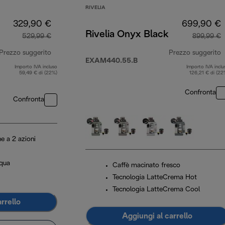
RIVELIA
329,90 €
699,90 €
Rivelia Onyx Black
529,99 €
899,99 €
Prezzo suggerito
Prezzo suggerito
EXAM440.55.B
Importo IVA incluso
Importo IVA inclu
prezzo originale 529,99 €
p
59,49 € di (22%)
126,21 € di (22
Confronta
Confronta
ne a 2 azioni
cqua
Caffè macinato fresco
Tecnologia LatteCrema Hot
Tecnologia LatteCrema Cool
rrello
Aggiungi al carrello