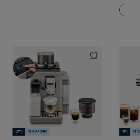
-27%
IN OMAGGIO
-5%
IN 