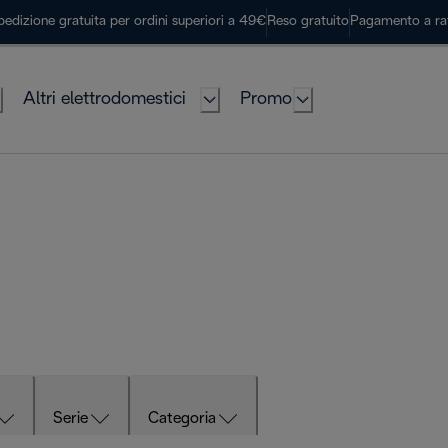
pedizione gratuita per ordini superiori a 49€
Reso gratuito
Pagamento a ra
Altri elettrodomestici
Promo
Serie
Categoria