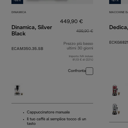
-33%
-27%
DINAMICA
MACCHINE D
449,90 €
Dinamica, Silver
Dedica
499,90 €
Black
ECKG682
Prezzo più basso
ultimi 30 giorni
ECAM350.35.SB
Importo IVA incluso
81,13 € di (22%)
Confronta
Cappuccinatore manuale
Il tuo caffè al semplice tocco di un
tasto