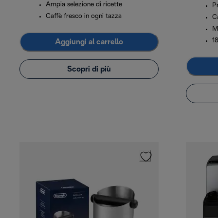
Ampia selezione di ricette
P
Caffè fresco in ogni tazza
C
M
1
Aggiungi al carrello
Scopri di più