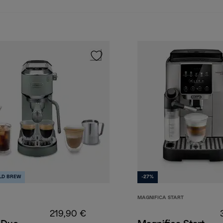
LD BREW
-27%
MAGNIFICA START
219,90 €