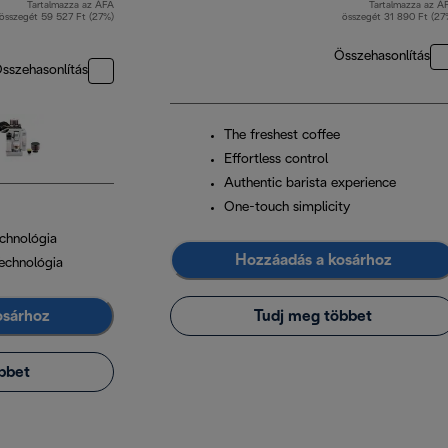
Tartalmazza az ÁFA
Tartalmazza az Á
eredeti ár 309 990 Ft
ere
összegét 59 527 Ft (27%)
összegét 31 890 Ft (27
Összehasonlítás
sszehasonlítás
The freshest coffee
Effortless control
Authentic barista experience
One-touch simplicity
chnológia
Hozzáadás a kosárhoz
echnológia
osárhoz
Tudj meg többet
bbet