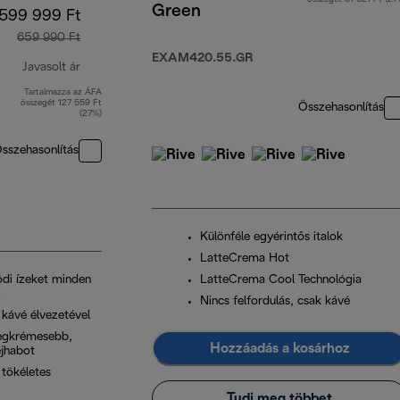
Green
599 999 Ft
659 990 Ft
EXAM420.55.GR
Javasolt ár
Tartalmazza az ÁFA
eredeti ár 659 990 Ft
összegét 127 559 Ft
Összehasonlítás
(27%)
sszehasonlítás
Különféle egyérintős italok
LatteCrema Hot
ódi ízeket minden
LatteCrema Cool Technológia
Nincs felfordulás, csak kávé
 kávé élvezetével
legkrémesebb,
Hozzáadás a kosárhoz
jhabot
 tökéletes
Tudj meg többet