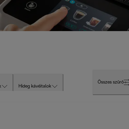
Összes szűrő
k
Hideg kávéitalok