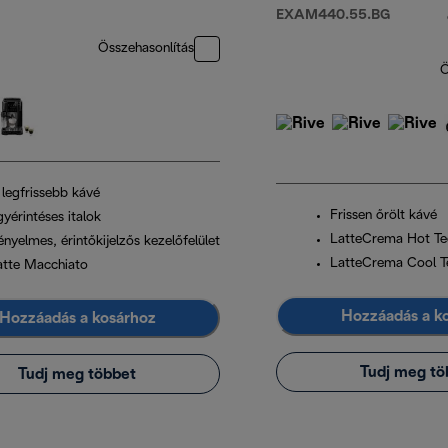
EXAM440.55.BG
Összehasonlítás
Ö
 legfrissebb kávé
Frissen őrölt kávé
yérintéses italok
LatteCrema Hot Te
nyelmes, érintőkijelzős kezelőfelület
LatteCrema Cool T
atte Macchiato
Hozzáadás a k
Hozzáadás a kosárhoz
Tudj meg tö
Tudj meg többet