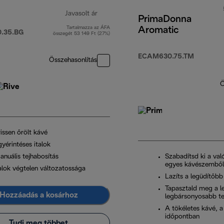
Javasolt ár
PrimaDonna
Tartalmazza az ÁFA
Aromatic
t
eredeti ár 269 990 Ft
.35.BG
összegét 53 149 Ft (27%)
ECAM630.75.TM
Összehasonlítás
Ö
issen őrölt kávé
yérintéses italok
anuális tejhabosítás
Szabadítsd ki a val
egyes kávészemből
talok végtelen változatossága
Lazíts a legüdítőbb
Tapasztald meg a 
Hozzáadás a kosárhoz
legbársonyosabb te
A tökéletes kávé, a
időpontban
Tudj meg többet