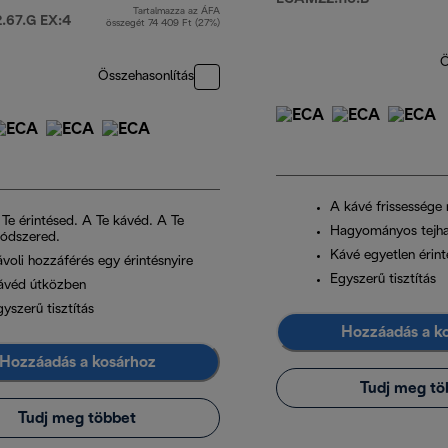
Tartalmazza az ÁFA
eredeti ár 399 990 Ft
67.G EX:4
összegét 74 409 Ft (27%)
Ö
Összehasonlítás
A kávé frissessége
 Te érintésed. A Te kávéd. A Te
Hagyományos tejha
ódszered.
Kávé egyetlen érint
ávoli hozzáférés egy érintésnyire
Egyszerű tisztítás
ávéd útközben
yszerű tisztítás
Hozzáadás a k
Hozzáadás a kosárhoz
Tudj meg tö
Tudj meg többet