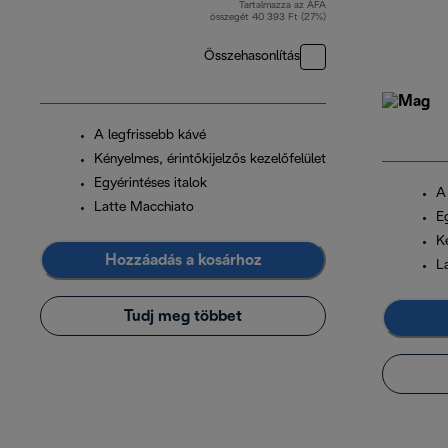
Tartalmazza az ÁFA
eredeti ár 209 990 Ft
összegét 40 393 Ft (27%)
Összehasonlítás
A legfrissebb kávé
Kényelmes, érintőkijelzős kezelőfelület
Egyérintéses italok
A
Latte Macchiato
Eg
Ké
Hozzáadás a kosárhoz
L
Tudj meg többet