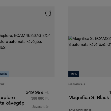
ÁNDÉK
-20%
ORE
MAGNIFICA S
349 999 Ft
Explore
Magnifica S, Black
399 990 Ft
ta kávégép
Javasolt ár
ECAM22.110.B