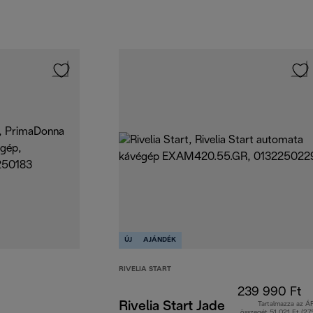
ÚJ
AJÁNDÉK
RIVELIA START
239 990 Ft
Rivelia Start Jade
Tartalmazza az Á
összegét 51 021 Ft (27