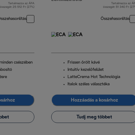
Tartalmazza az ÁFA
Tartalmazza az Á
eredeti ár 149 990 Ft
ere
összegét 25 512 Ft (27%)
összegét 51 340 Ft (27
sszehasonlítás
Összehasonlítás
 minden csészében
Frissen őrölt kávé
bosító
Intuitív kezelőfelület
ésre
LatteCrema Hot Technológia
Italok széles választéka
osárhoz
Hozzáadás a kosárhoz
bbet
Tudj meg többet