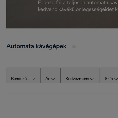
Fedezd fel a teljesen automata kávé
kedvenc kávékülönlegességeidet k
Automata kávégépek
Rendezés:
Ár
Kedvezmény
Szín
Hideg tej alapú italok