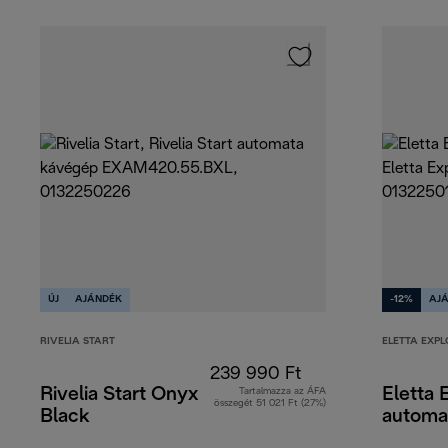
ÚJ
AJÁNDÉK
-12%
AJ
RIVELIA START
ELETTA EXPL
239 990 Ft
Rivelia Start Onyx
Eletta 
Tartalmazza az ÁFA
összegét 51 021 Ft (27%)
Black
automa