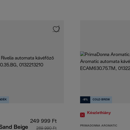
NDÉK
-9%
COLD BREW
Készlethiány
249 999 Ft
PRIMADONNA AROMATIC
 Sand Beige
269 990 Ft