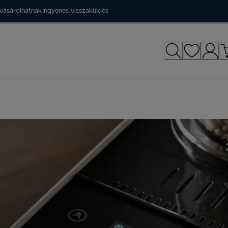
vásárolhatnak
Ingyenes visszaküldés