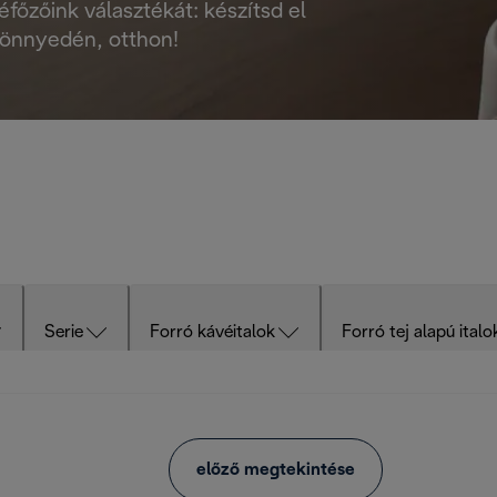
főzőink választékát: készítsd el
önnyedén, otthon!
Serie
Forró kávéitalok
Forró tej alapú italo
előző megtekintése