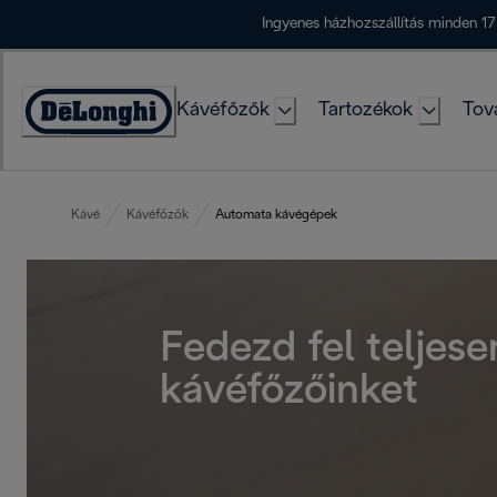
Skip
Ingyenes házhozszállítás minden 17
to
Content
Kávéfőzők
Tartozékok
Tov
Accessibility
Statement
Kávé
Kávéfőzők
Automata kávégépek
Fedezd fel teljes
kávéfőzőinket