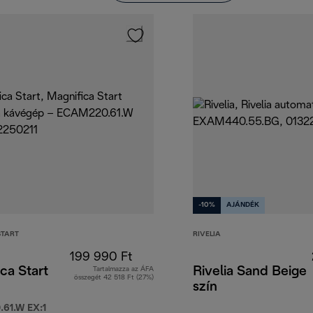
-10%
AJÁNDÉK
START
RIVELIA
199 990 Ft
ca Start
Rivelia Sand Beige
Tartalmazza az ÁFA
összegét 42 518 Ft (27%)
szín
61.W EX:1