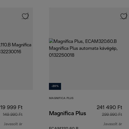
-20%
MAGNIFICA PLUS
119 999 Ft
241 490 Ft
Magnifica Plus
149 990 Ft
299 990 Ft
Javasolt ár
Javasolt ár
ECAM320.60.B