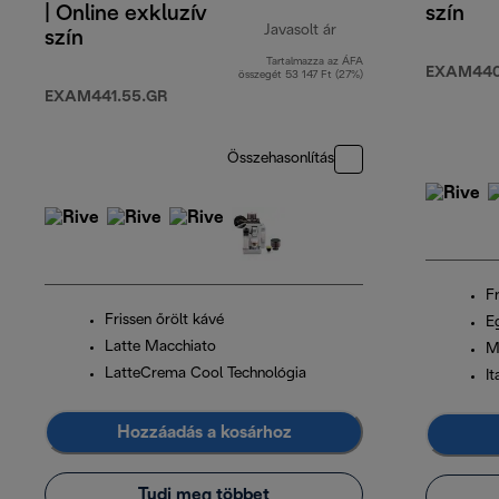
| Online exkluzív
szín
Javasolt ár
szín
Tartalmazza az ÁFA
eredeti ár 309 990 F
EXAM440
összegét 53 147 Ft (27%)
EXAM441.55.GR
Összehasonlítás
Fr
Frissen őrölt kávé
Eg
Latte Macchiato
M
LatteCrema Cool Technológia
I
Hozzáadás a kosárhoz
Tudj meg többet