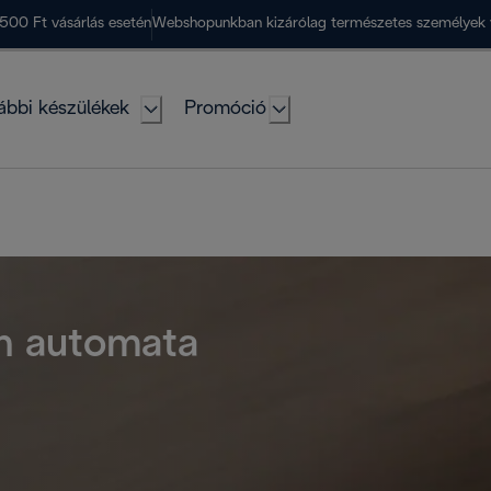
500 Ft vásárlás esetén
Webshopunkban kizárólag természetes személyek 
ábbi készülékek
Promóció
en automata