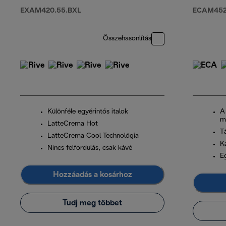
EXAM420.55.BXL
ECAM452.
Összehasonlítás
Különféle egyérintős italok
A
m
LatteCrema Hot
T
LatteCrema Cool Technológia
K
Nincs felfordulás, csak kávé
Eg
Hozzáadás a kosárhoz
Tudj meg többet