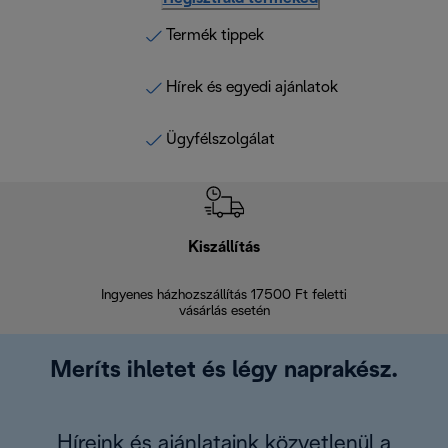
Termék tippek
Hírek és egyedi ajánlatok
Ügyfélszolgálat
Kiszállítás
V
Ingyenes házhozszállítás 17500 Ft feletti
Visszak
vásárlás esetén
Meríts ihletet és légy naprakész.
Híreink és ajánlataink közvetlenül a