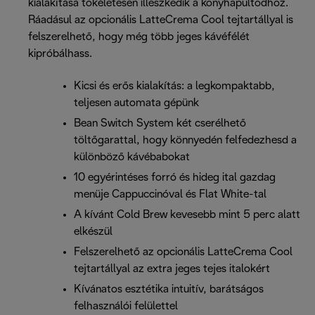
kialakítása tökéletesen illeszkedik a konyhapultodhoz.
Ráadásul az opcionális LatteCrema Cool tejtartállyal is
felszerelhető, hogy még több jeges kávéfélét
kipróbálhass.
Kicsi és erős kialakítás: a legkompaktabb,
teljesen automata gépünk
Bean Switch System két cserélhető
töltőgarattal, hogy könnyedén felfedezhesd a
különböző kávébabokat
10 egyérintéses forró és hideg ital gazdag
menüje Cappuccinóval és Flat White-tal
A kívánt Cold Brew kevesebb mint 5 perc alatt
elkészül
Felszerelhető az opcionális LatteCrema Cool
tejtartállyal az extra jeges tejes italokért
Kívánatos esztétika intuitív, barátságos
felhasználói felülettel