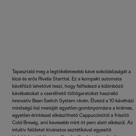
Tapasztald meg a legtökéletesebb kávé sokoldalúságát a
kicsi és erős Rivelia Starttal. Ez a kompakt automata
kávéfőző lehetővé teszi, hogy felfedezd a különböző
kávébabokat a cserélhető töltőgaratokat használó
innovatív Bean Switch System révén. Élvezd a 10 kávéházi
minőségű ital menüjét egyetlen gombnyomásra a krémes,
egyetlen érintéssel elkészíthető Cappuccinótól a frissítő
Cold Brewig, ami kevesebb mint öt perc alatt elkészül. Az
intuitív felületet kívánatos esztétikával egyesítő