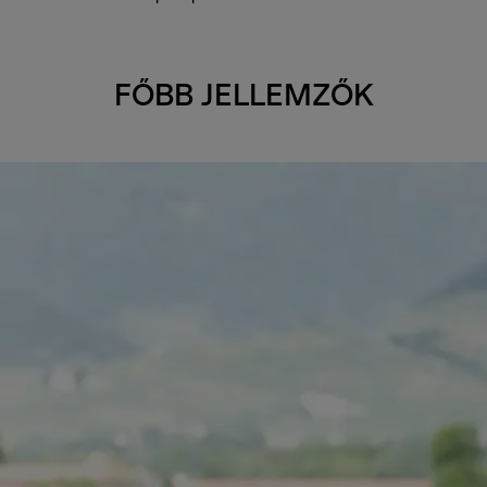
FŐBB JELLEMZŐK