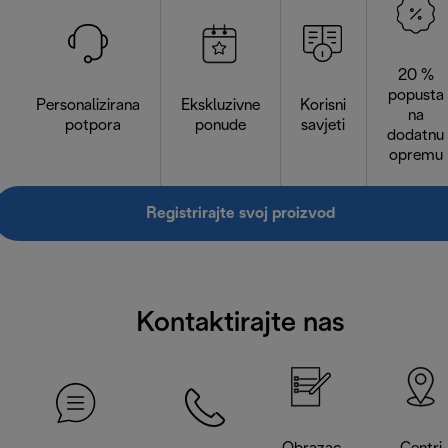
20 %
popusta
Personalizirana
Ekskluzivne
Korisni
na
potpora
ponude
savjeti
dodatnu
opremu
Registrirajte svoj proizvod
Kontaktirajte nas