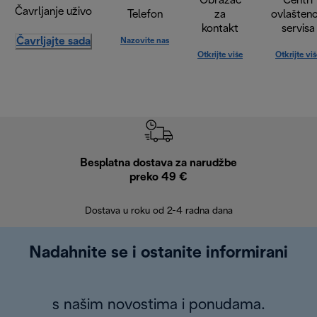
Obrazac
Centri
Čavrljanje uživo
Telefon
za
ovlašten
kontakt
servisa
Čavrljajte sada
Nazovite nas
Otkrijte više
Otkrijte vi
Besplatna dostava za narudžbe
Bes
preko 49 €
30 
Dostava u roku od 2-4 radna dana
Nadahnite se i ostanite informirani
s našim novostima i ponudama.