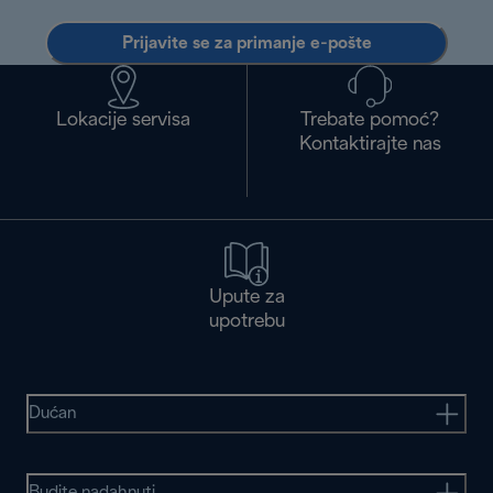
Prijavite se za primanje e-pošte
Lokacije servisa
Trebate pomoć?
Kontaktirajte nas
Upute za
upotrebu
Dućan
Budite nadahnuti