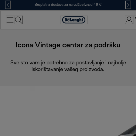
Skip
Besplatna dostava za narudžbe iznad 49 €
to
Content
Accessibility
Statement
Icona Vintage centar za podršku
Sve što vam je potrebno za postavljanje i najbolje
iskorištavanje vašeg proizvoda.