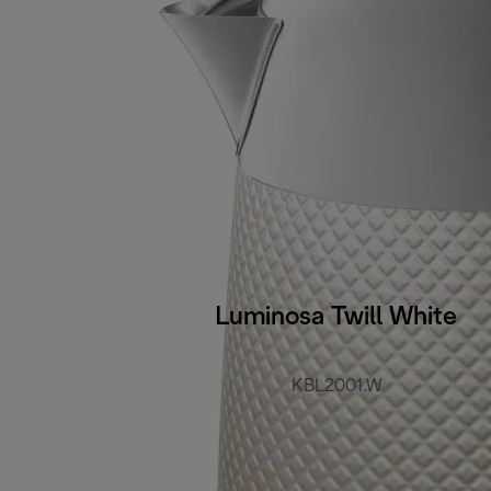
Luminosa Twill White
KBL2001.W