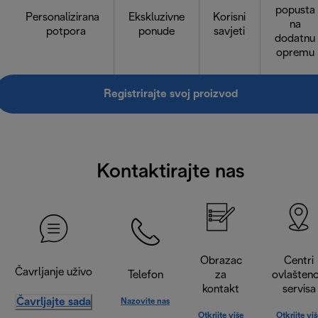
popusta
Personalizirana
Ekskluzivne
Korisni
na
potpora
ponude
savjeti
dodatnu
opremu
Registrirajte svoj proizvod
Kontaktirajte nas
Obrazac
Centri
Čavrljanje uživo
Telefon
za
ovlašten
kontakt
servisa
Čavrljajte sada
Nazovite nas
Otkrijte više
Otkrijte vi