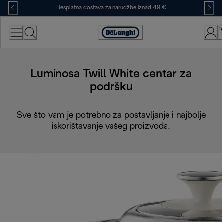
Skip
Besplatna dostava za narudžbe iznad 49 €
to
Content
Accessibility
Statement
Luminosa Twill White centar za
podršku
Sve što vam je potrebno za postavljanje i najbolje
iskorištavanje vašeg proizvoda.