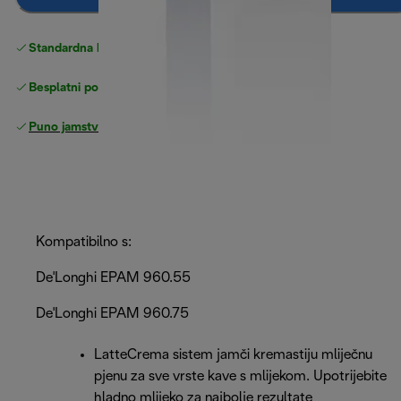
Standardna besplatna
Dostava
Besplatni povrati
Puno jamstvo proizvođača
Kompatibilno s:
De'Longhi EPAM 960.55
De'Longhi EPAM 960.75
LatteCrema sistem jamči kremastiju mliječnu
pjenu za sve vrste kave s mlijekom. Upotrijebite
hladno mlijeko za najbolje rezultate