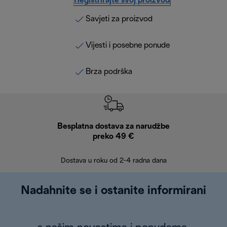
Registrirajte svoj proizvod
Savjeti za proizvod
Vijesti i posebne ponude
Brza podrška
Besplatna dostava za narudžbe
Bes
preko 49 €
30 
Dostava u roku od 2-4 radna dana
Nadahnite se i ostanite informirani