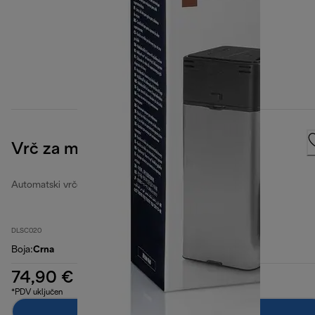
Vrč za mlijeko
Automatski vrčevi za mlijeko
DLSC020
Boja
:
Crna
74,90 €
*PDV uključen
Dodaj u košaricu