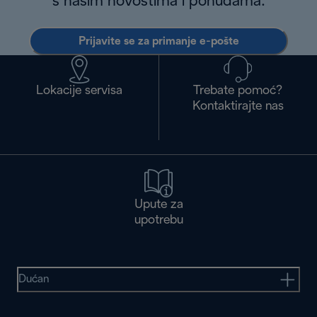
s našim novostima i ponudama.
Prijavite se za primanje e-pošte
Lokacije servisa
Trebate pomoć?
Kontaktirajte nas
Upute za
upotrebu
Dućan