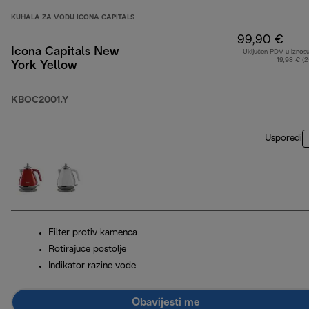
KUHALA ZA VODU ICONA CAPITALS
99,90 €
Icona Capitals New
Uključen PDV u iznos
19,98 € (
York Yellow
KBOC2001.Y
Usporedi
Filter protiv kamenca
Rotirajuće postolje
Indikator razine vode
Obavijesti me