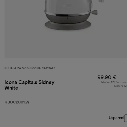
KUHALA ZA VODU ICONA CAPITALS
99,90 €
Icona Capitals Sidney
Uključen PDV u iznos
19,98 € (
White
KBOC2001.W
Usporedi