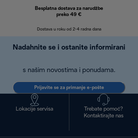
Besplatna dostava za narudžbe
Bes
preko 49 €
30 
Dostava u roku od 2-4 radna dana
Nadahnite se i ostanite informirani
s našim novostima i ponudama.
Prijavite se za primanje e-pošte
Lokacije servisa
Trebate pomoć?
Kontaktirajte nas