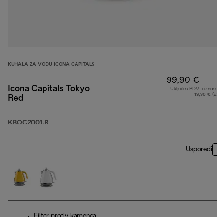
KUHALA ZA VODU ICONA CAPITALS
99,90 €
Icona Capitals Tokyo
Uključen PDV u iznos
19,98 € (
Red
KBOC2001.R
Usporedi
Filter protiv kamenca