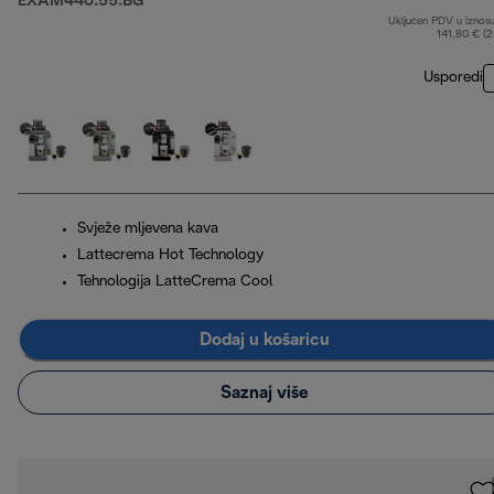
EXAM440.55.BG
Uključen PDV u iznos
141,80 € (
Usporedi
Svježe mljevena kava
Lattecrema Hot Technology
Tehnologija LatteCrema Cool
Dodaj u košaricu
Saznaj više