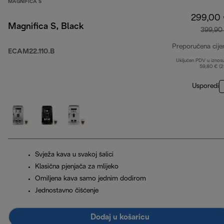
MAGNIFICA S
299,00
Magnifica S, Black
399,90
Preporučena cije
ECAM22.110.B
Uključen PDV u iznos
59,80 € (
Usporedi
Svježa kava u svakoj šalici
Klasična pjenjača za mlijeko
Omiljena kava samo jednim dodirom
Jednostavno čišćenje
Dodaj u košaricu