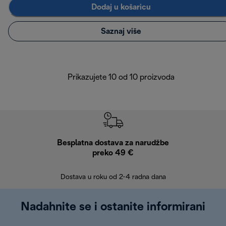
Dodaj u košaricu
Saznaj više
Prikazujete 10 od 10 proizvoda
Besplatna dostava za narudžbe
Bes
preko 49 €
30 
Dostava u roku od 2-4 radna dana
Nadahnite se i ostanite informirani