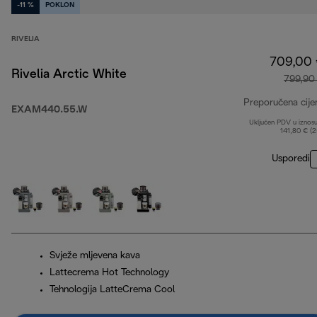
-11 %
POKLON
RIVELIA
709,00
Rivelia Arctic White
799,90
Preporučena cije
EXAM440.55.W
Uključen PDV u iznos
141,80 € (
Usporedi
Svježe mljevena kava
Lattecrema Hot Technology
Tehnologija LatteCrema Cool