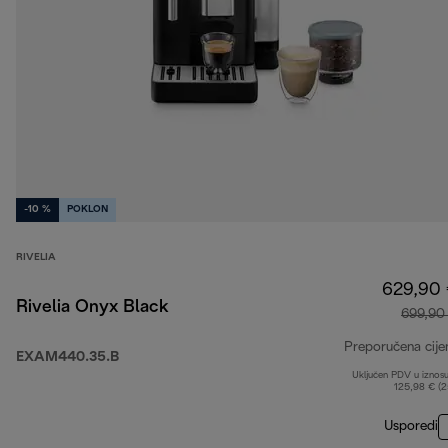
-10 %
POKLON
RIVELIA
629,90
Rivelia Onyx Black
699,90
Preporučena cije
EXAM440.35.B
Uključen PDV u iznos
125,98 € (
Usporedi