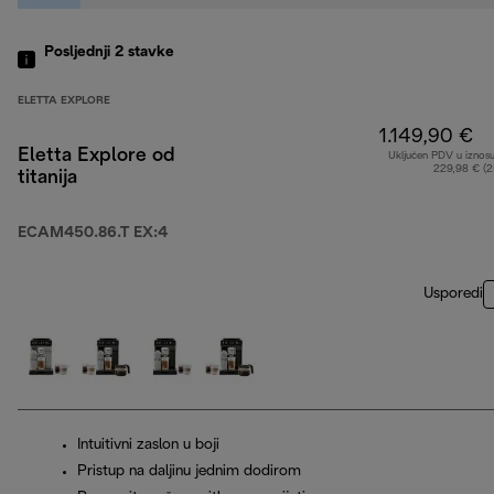
Posljednji 2
stavke
ELETTA EXPLORE
1.149,90 €
Eletta Explore od
Uključen PDV u iznos
229,98 € (
titanija
ECAM450.86.T EX:4
Usporedi
Intuitivni zaslon u boji
Pristup na daljinu jednim dodirom