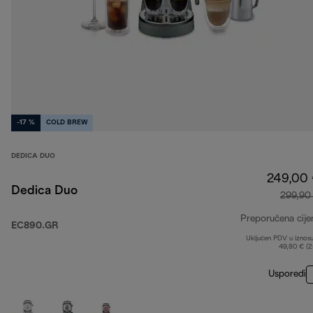
-17 %
COLD BREW
DEDICA DUO
249,00
Dedica Duo
299,90
Preporučena cije
EC890.GR
Uključen PDV u iznos
49,80 € (
Usporedi