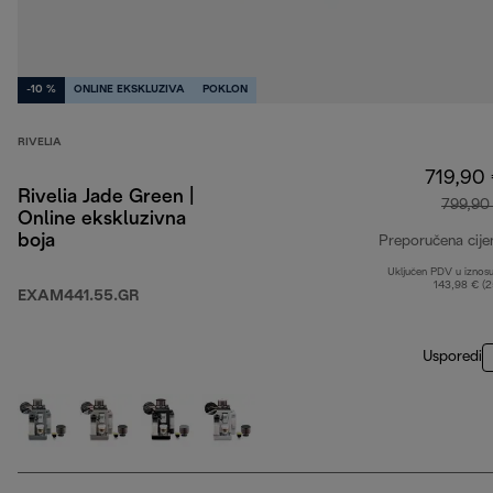
-10 %
ONLINE EKSKLUZIVA
POKLON
RIVELIA
719,90
Rivelia Jade Green |
799,90
Online ekskluzivna
boja
Preporučena cije
Uključen PDV u iznos
143,98 € (
EXAM441.55.GR
Usporedi