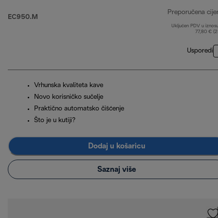
Preporučena cije
EC950.M
Uključen PDV u iznos
77,80 € (
Usporedi
Vrhunska kvaliteta kave
Novo korisničko sučelje
Praktično automatsko čišćenje
Što je u kutiji?
Dodaj u košaricu
Saznaj više