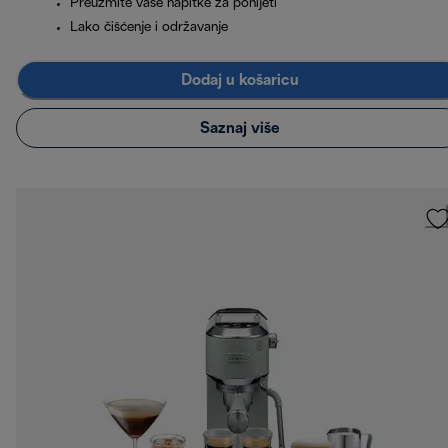
Preuzmite vaše napitke za ponijeti
Lako čišćenje i održavanje
Dodaj u košaricu
Saznaj više