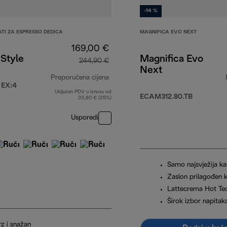
-14 %
TI ZA ESPRESSO DEDICA
MAGNIFICA EVO NEXT
169,00 €
Style
Magnifica Evo
244,90 €
Next
Preporučena cijena
 EX:4
Uključen PDV u iznosu od
9,90 €
izvorna cijena 244,90 €
ECAM312.80.TB
33,80 € (25%)
Usporedi
Samo najsvježija k
Zaslon prilagođen k
Lattecrema Hot Te
Širok izbor napitak
rz i snažan