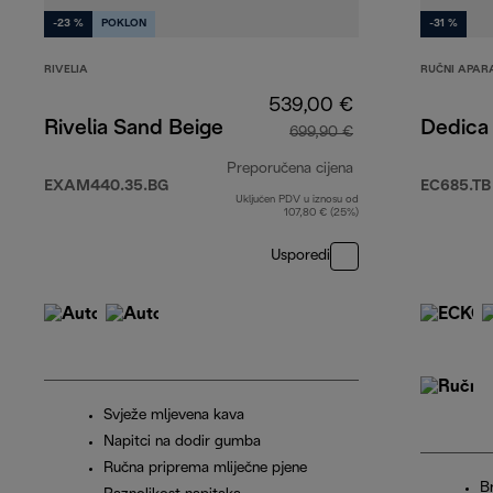
-23 %
POKLON
-31 %
RIVELIA
RUČNI APARA
539,00 €
Rivelia Sand Beige
Dedica 
699,90 €
Preporučena cijena
EXAM440.35.BG
EC685.TB
Uključen PDV u iznosu od
izvorna cijena 69
107,80 € (25%)
Usporedi
Svježe mljevena kava
Napitci na dodir gumba
Ručna priprema mliječne pjene
B