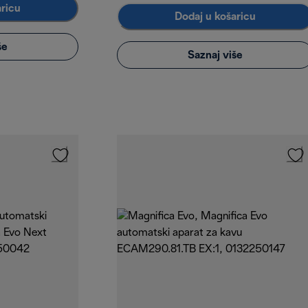
aricu
Dodaj u košaricu
še
Saznaj više