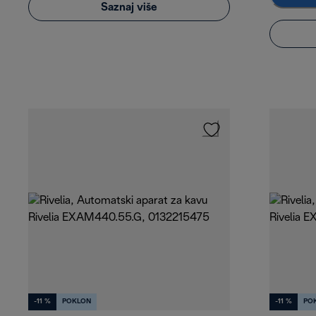
Saznaj više
-11 %
POKLON
-11 %
PO