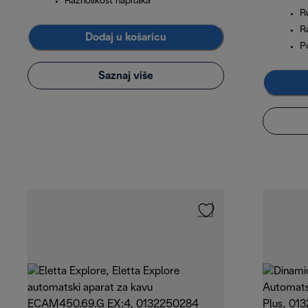
Raznolikost napitaka
R
R
Dodaj u košaricu
P
Saznaj više