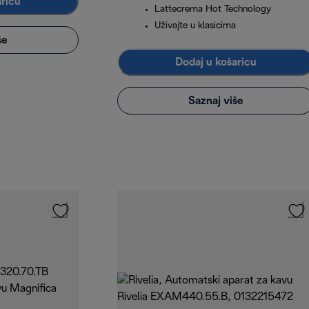
aricu
Lattecrema Hot Technology
Uživajte u klasicima
še
Dodaj u košaricu
Saznaj više