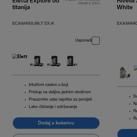
Eletta Explore od
Rivelia
229,98 € (25%)
titanija
White
ECAM450.86.T EX:4
EXAM440
Usporedi
Intuitivni zaslon u boji
Pristup na daljinu jednim dodirom
S
Preuzmite vaše napitke za ponijeti
N
Lako čišćenje i održavanje
R
R
Dodaj u košaricu