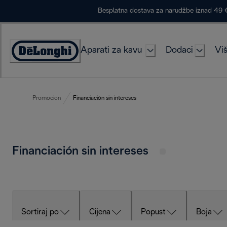
Skip
Besplatna dostava za narudžbe iznad 49 
to
Content
Aparati za kavu
Dodaci
Viš
Accessibility
Statement
Promocion
Financiación sin intereses
Financiación sin intereses
Sortiraj po
Cijena
Popust
Boja