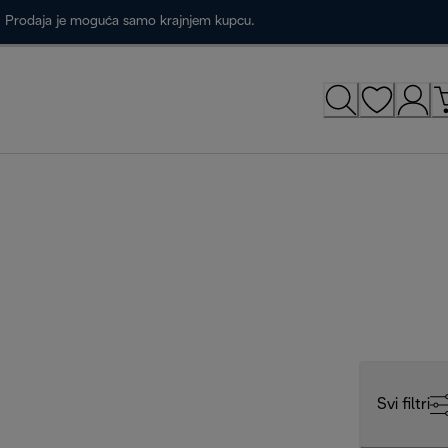
a. Prodaja je moguća samo krajnjem kupcu.
Svi filtri