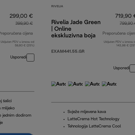
RIVELIA
299,00 €
719,90 
Rivelia Jade Green
399,90 €
799,90 
| Online
Preporučena cijena
Preporučena cije
ekskluzivna boja
Uključen PDV u iznosu od
Uključen PDV u iznosu 
izvorna cijena 399,90 €
59,80 € (25%)
143,98 € (25
EXAM441.55.GR
Usporedi
Usporedi
 šalici
a mlijeko
Svježe mljevena kava
o jednim dodirom
LatteCrema Hot Technology
je
Tehnologija LatteCrema Cool