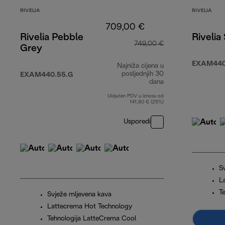
RIVELIA
RIVELIA
709,00 €
Rivelia Pebble
Rivelia
749,00 €
Grey
EXAM440
Najniža cijena u
posljednjih 30
EXAM440.55.G
dana
Uključen PDV u iznosu od
141,80 € (25%)
Usporedi
S
L
T
Svježe mljevena kava
Lattecrema Hot Technology
Tehnologija LatteCrema Cool