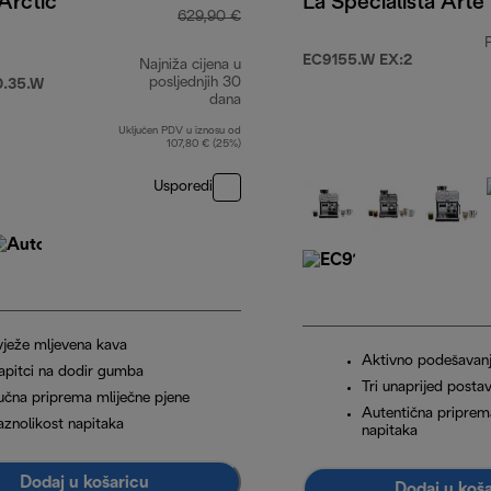
 Arctic
La Specialista Arte
629,90 €
EC9155.W EX:2
Najniža cijena u
posljednjih 30
.35.W
dana
Uključen PDV u iznosu od
107,80 € (25%)
Usporedi
vježe mljevena kava
Aktivno podešavan
apitci na dodir gumba
Tri unaprijed posta
učna priprema mliječne pjene
Autentična priprema
aznolikost napitaka
napitaka
Dodaj u košaricu
Dodaj u koš