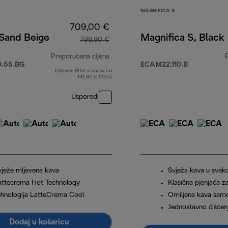
MAGNIFICA S
709,00 €
 Sand Beige
Magnifica S, Black
799,90 €
Preporučena cijena
.55.BG
ECAM22.110.B
Uključen PDV u iznosu od
izvorna cijena 799,90 €
141,80 € (25%)
Usporedi
vježe mljevena kava
Svježa kava u svakoj
attecrema Hot Technology
Klasična pjenjača z
ehnologija LatteCrema Cool
Omiljena kava sam
Jednostavno čišćen
Dodaj u košaricu