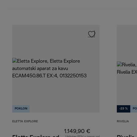
POKLON
-23 %
PO
ELETTA EXPLORE
RIVELIA
1.149,90 €
Uključen PDV u iznosu od