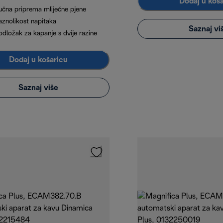
Dodaj u koš
učna priprema mliječne pjene
aznolikost napitaka
Saznaj vi
odložak za kapanje s dvije razine
Dodaj u košaricu
Saznaj više