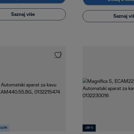
Saznaj više
Saznaj vi
KLON
-25 %