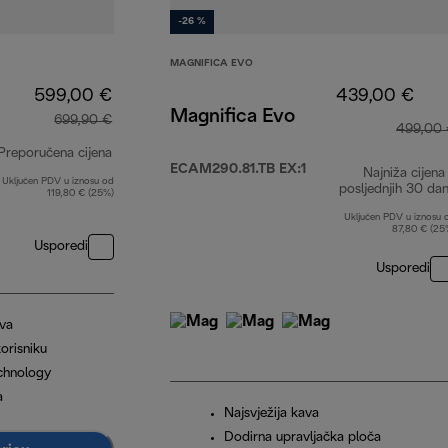
-26 %
MAGNIFICA EVO
599,00 €
439,00 €
Magnifica Evo
699,90 €
499,00
Preporučena cijena
ECAM290.81.TB EX:1
Najniža cijena
Uključen PDV u iznosu od
izvorna cijena 699,90 €
posljednjih 30 da
119,80 € (25%)
Uključen PDV u iznosu 
87,80 € (25
Usporedi
Usporedi
ava
orisniku
chnology
a
Najsvježija kava
Dodirna upravljačka ploča