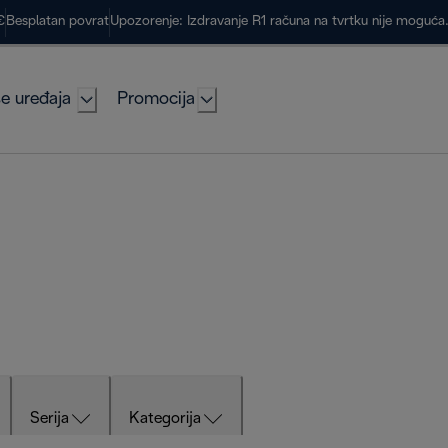
€
Besplatan povrat
Upozorenje: Izdravanje R1 računa na tvrtku nije moguć
e uređaja
Promocija
Serija
Kategorija